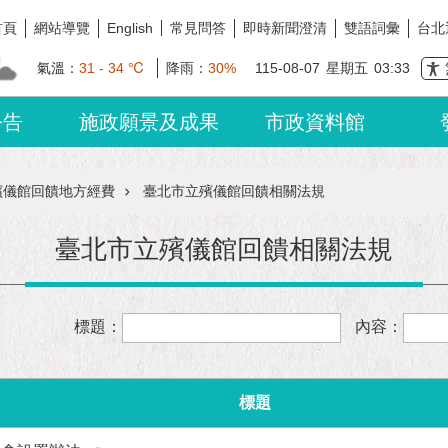
首頁
網站導覽
常見問答
即時新聞澄清
雙語詞彙
台北
English
氣溫：
31 - 34 ℃
降雨：
30%
115-08-07
星期五
03:33
公告
施政願景及成果
市政資料館
殯儀館回饋地方經費
臺北市立殯儀館回饋相關法規
臺北市立殯儀館回饋相關法規
標題：
內容：
標題