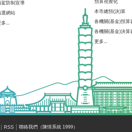
預算視覺化
酒駕防制宣導
本市總預(決)算
精選網站
各機關(基金)預算
多...
各機關(基金)決算
更多...
聯絡我們（陳情系統 1999）
RSS