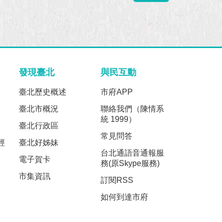
發現臺北
與民互動
臺北歷史概述
市府APP
臺北市概況
聯絡我們（陳情系
統 1999）
臺北行政區
常見問答
經
臺北好姊妹
台北通語音通報服
電子賀卡
務(原Skype服務)
市集資訊
訂閱RSS
如何到達市府