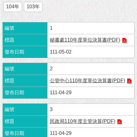
市
104年
103年
政
公
告
1
施
秘書處110年度單位決算書(PDF)
政
願
111-05-02
景
及
成
2
果
公管中心110年度單位決算書(PDF)
市
111-04-29
政
資
3
料
館
民政局110年度主管決算(PDF)
發
111-04-29