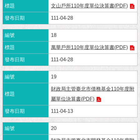
隱
文山戶所110年度單位決算書(PDF)
私
權
111-04-28
及
資
訊
18
安
萬華戶所110年度單位決算書(PDF)
全
政
111-04-28
策
RSS
19
聯
財政局主管臺北市債務基金110年度附
絡
屬單位決算書(PDF)
我
們
111-04-13
（陳
情
系
20
統