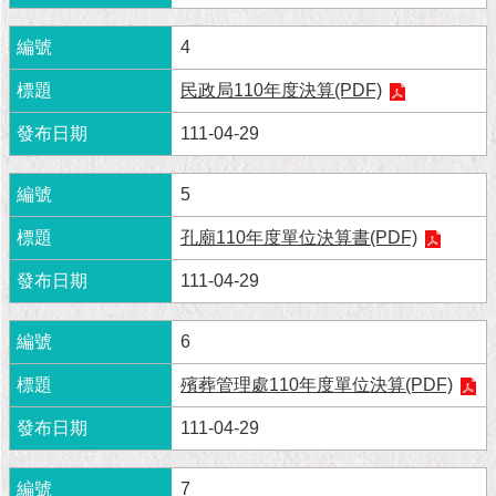
現
臺
4
北
民政局110年度決算(PDF)
活
動
111-04-29
主
題
5
館
孔廟110年度單位決算書(PDF)
與
111-04-29
民
互
動
6
殯葬管理處110年度單位決算(PDF)
活
動
111-04-29
主
題
館
7