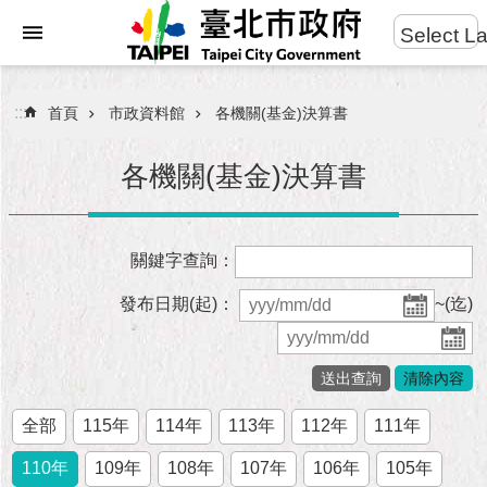
:::
Select L
進
跳到主要內容區塊
階
搜
:::
首頁
市政資料館
各機關(基金)決算書
尋
各機關(基金)決算書
市
關鍵字查詢：
民
服
發布日期(起)：
~(迄)
務
市
府
團
全部
115年
114年
113年
112年
111年
隊
110年
109年
108年
107年
106年
105年