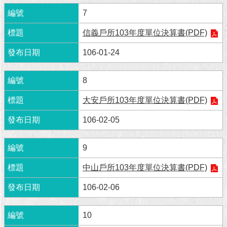
7
回
首
信義戶所103年度單位決算書(PDF)
頁
106-01-24
網
站
8
導
覽
大安戶所103年度單位決算書(PDF)
English
106-02-05
常
9
見
問
中山戶所103年度單位決算書(PDF)
答
106-02-06
即
時
10
新
聞