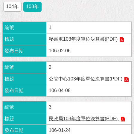
市
104年
103年
政
公
告
1
施
秘書處103年度單位決算書(PDF)
政
願
106-02-06
景
及
成
2
果
公管中心103年度單位決算書(PDF)
市
106-04-08
政
資
3
料
館
民政局103年度單位決算書(PDF)
發
106-01-24