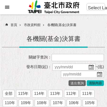
:::
Select L
進
跳到主要內容區塊
階
搜
:::
首頁
市政資料館
各機關(基金)決算書
尋
各機關(基金)決算書
市
關鍵字查詢：
民
服
發布日期(起)：
~(迄)
務
市
府
團
全部
115年
114年
113年
112年
111年
隊
110年
109年
108年
107年
106年
105年