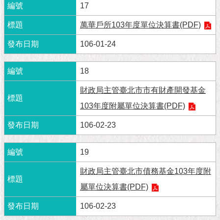
隱
17
私
權
萬華戶所103年度單位決算書(PDF)
及
資
106-01-24
訊
安
18
全
政
財政局主管臺北市市有財產開發基金
策
103年度附屬單位決算書(PDF)
RSS
106-02-23
聯
絡
19
我
們
財政局主管臺北市債務基金103年度附
（陳
屬單位決算書(PDF)
情
系
106-02-23
統