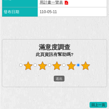
用計畫一覽表
回
110-05-11
首
頁
網
站
導
滿意度調查
覽
此頁資訊有幫助嗎?
English
常
見
問
答
即
時
新
回上一頁
聞