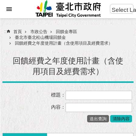
:::
Select L
進
跳到主要內容區塊
階
搜
:::
首頁
市政公告
回饋金專區
尋
臺北市臺北松山機場回饋金
回饋經費之年度使用計畫（含使用項目及經費需求）
回饋經費之年度使用計畫（含使
市
用項目及經費需求）
民
服
務
標題：
市
內容：
府
團
隊