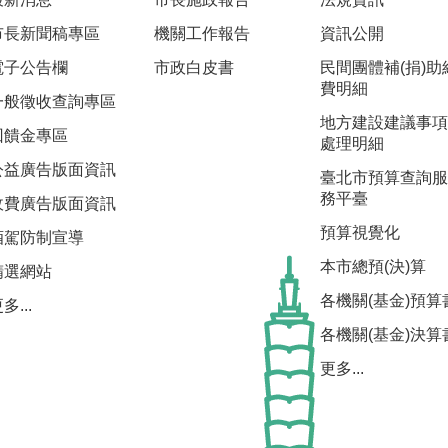
市長新聞稿專區
機關工作報告
資訊公開
電子公告欄
市政白皮書
民間團體補(捐)助
費明細
一般徵收查詢專區
地方建設建議事項
回饋金專區
處理明細
公益廣告版面資訊
臺北市預算查詢服
務平臺
收費廣告版面資訊
預算視覺化
酒駕防制宣導
本市總預(決)算
精選網站
各機關(基金)預算
多...
各機關(基金)決算
更多...