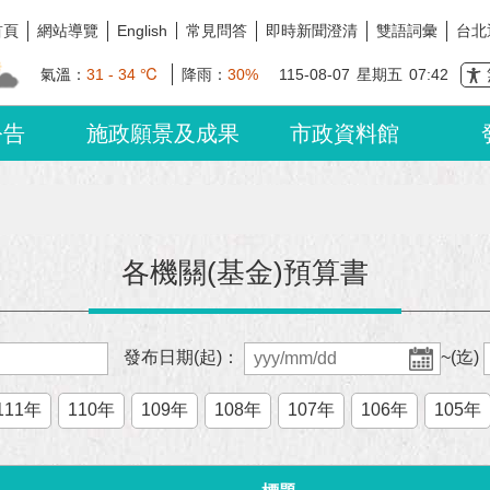
首頁
網站導覽
常見問答
即時新聞澄清
雙語詞彙
台北
English
氣溫：
31 - 34 ℃
降雨：
30%
115-08-07
星期五
07:42
公告
施政願景及成果
市政資料館
各機關(基金)預算書
發布日期(起)：
~(迄)
111年
110年
109年
108年
107年
106年
105年