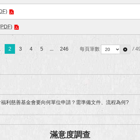
F)
DF)
1
2
3
4
5
...
246
每頁筆數
/
4
會福利慈善基金會要向何單位申請？需準備文件、流程為何?
滿意度調查