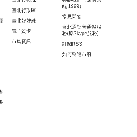
統 1999）
臺北行政區
常見問答
經
臺北好姊妹
台北通語音通報服
電子賀卡
務(原Skype服務)
市集資訊
訂閱RSS
如何到達市府
書
書