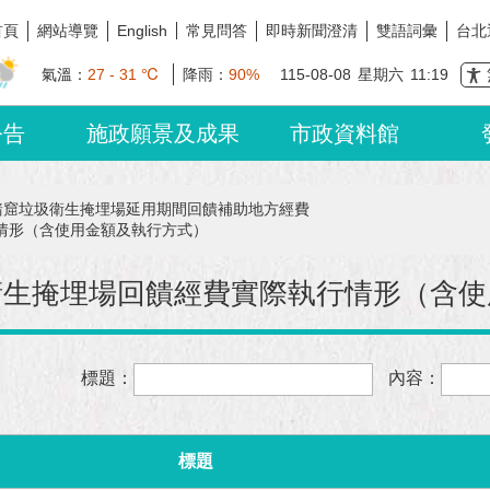
首頁
網站導覽
常見問答
即時新聞澄清
雙語詞彙
台北
English
氣溫：
27 - 31 ℃
降雨：
90%
115-08-08
星期六
11:19
公告
施政願景及成果
市政資料館
豬窟垃圾衛生掩埋場延用期間回饋補助地方經費
情形（含使用金額及執行方式）
衛生掩埋場回饋經費實際執行情形（含使
標題：
內容：
標題