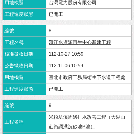
隱
台灣電力股份有限公司
私
權
已開工
及
資
8
訊
安
濱江水資源再生中心新建工程
全
政
112-10-27 10:59
策
112-11-06 10:59
RSS
臺北市政府工務局衛生下水道工程處
聯
已開工
絡
我
們
9
（陳
情
米粉坑溪周邊排水改善工程（大湖山
系
莊街調洪沉砂池B池）
統