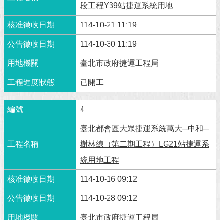
段工程Y39站捷運系統用地
回
114-10-21 11:19
首
頁
114-10-30 11:19
網
臺北市政府捷運工程局
站
導
已開工
覽
4
English
臺北都會區大眾捷運系統萬大─中和─
常
樹林線（第二期工程）LG21站捷運系
見
問
統用地工程
答
114-10-16 09:12
即
114-10-28 09:12
時
新
臺北市政府捷運工程局
聞