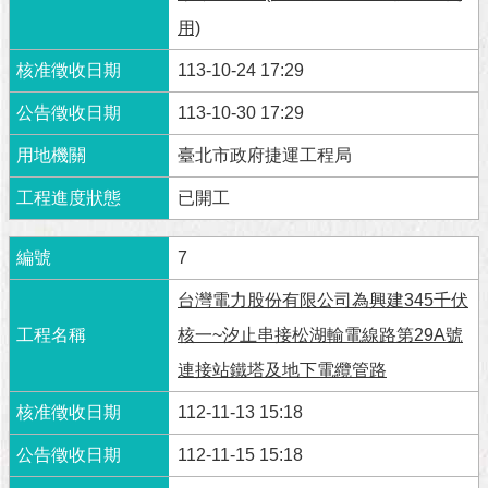
與
專
用)
區
113-10-24 17:29
臺
113-10-30 17:29
北
旅
臺北市政府捷運工程局
遊
網
已開工
政
7
府
網
台灣電力股份有限公司為興建345千伏
站
資
核一~汐止串接松湖輸電線路第29A號
料
連接站鐵塔及地下電纜管路
開
放
112-11-13 15:18
宣
告
112-11-15 15:18