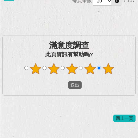
每頁筆數
/
157
滿意度調查
此頁資訊有幫助嗎?
回上一頁