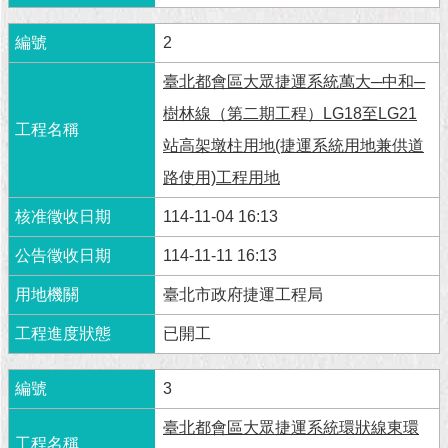
現
臺
2
北
臺北都會區大眾捷運系統萬大─中和─
活
樹林線（第二期工程）LG18至LG21
動
主
站高架墩柱用地(捷運系統用地兼供道
題
路使用)工程用地
館
114-11-04 16:13
與
民
114-11-11 16:13
互
臺北市政府捷運工程局
動
已開工
活
動
3
主
題
臺北都會區大眾捷運系統環狀線東環
館