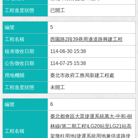
澄
已開工
清
雙
5
語
詞
西園路2段39巷周邊道路興建工程
彙
114-06-30 15:38
台
114-07-25 15:38
北
通
臺北市政府工務局新建工程處
陳
未開工
情
系
6
統
臺北都會區大眾捷運系統萬大-中和-樹
公
民
林線(第二期工程)LG20站至LG21站高
參
架墩柱用地(捷運系統用地兼供道路使