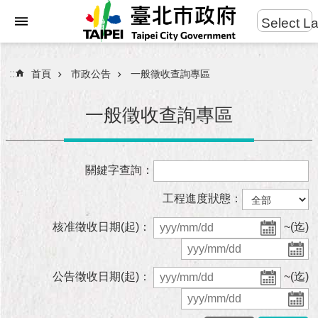
:::
Select L
進
跳到主要內容區塊
階
搜
:::
首頁
市政公告
一般徵收查詢專區
尋
一般徵收查詢專區
市
關鍵字查詢：
民
服
工程進度狀態：
務
核准徵收日期(起)：
~(迄)
市
府
團
公告徵收日期(起)：
~(迄)
隊