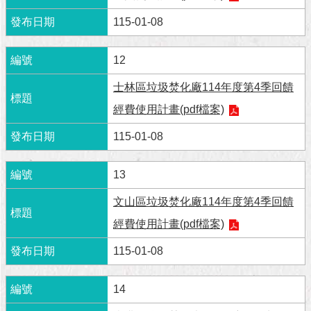
與
專
115-01-08
區
12
臺
北
士林區垃圾焚化廠114年度第4季回饋
旅
遊
經費使用計畫(pdf檔案)
網
115-01-08
政
府
13
網
站
文山區垃圾焚化廠114年度第4季回饋
資
經費使用計畫(pdf檔案)
料
開
115-01-08
放
宣
告
14