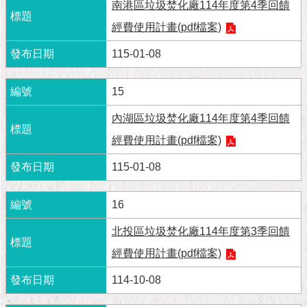
隱
南港區垃圾焚化廠114年度第4季回饋
私
經費使用計畫(pdf檔案)
權
及
115-01-08
資
訊
安
15
全
內湖區垃圾焚化廠114年度第4季回饋
政
策
經費使用計畫(pdf檔案)
RSS
115-01-08
聯
16
絡
我
北投區垃圾焚化廠114年度第3季回饋
們
（陳
經費使用計畫(pdf檔案)
情
系
114-10-08
統