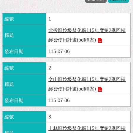
市
政
公
1
告
北投區垃圾焚化廠115年度第2季回饋
施
經費使用計畫(pdf檔案)
政
願
115-07-06
景
及
成
2
果
文山區垃圾焚化廠115年度第2季回饋
市
經費使用計畫(pdf檔案)
政
資
115-07-06
料
館
3
發
士林區垃圾焚化廠115年度第2季回饋