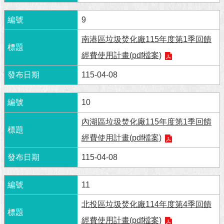
澄
9
清
南港區垃圾焚化廠115年度第1季回饋
雙
語
經費使用計畫(pdf檔案)
詞
彙
115-04-08
台
10
北
通
內湖區垃圾焚化廠115年度第1季回饋
經費使用計畫(pdf檔案)
陳
情
115-04-08
系
統
11
公
北投區垃圾焚化廠114年度第4季回饋
民
參
經費使用計畫(pdf檔案)