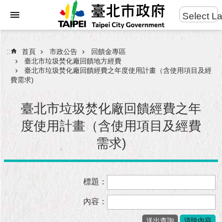
:::
Select L
進
跳到主要內容區塊
階
搜
:::
首頁
市政公告
回饋金專區
尋
臺北市垃圾焚化廠回饋地方經費
臺北市垃圾焚化廠回饋經費之年度使用計畫（含使用項目及經
費需求)
臺北市垃圾焚化廠回饋經費之年
市
民
度使用計畫（含使用項目及經費
服
務
需求)
市
府
標題：
團
隊
內容：