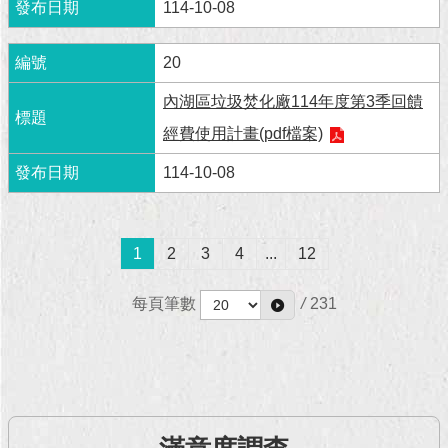
114-10-08
20
內湖區垃圾焚化廠114年度第3季回饋
經費使用計畫(pdf檔案)
114-10-08
1
2
3
4
...
12
每頁筆數
/
231