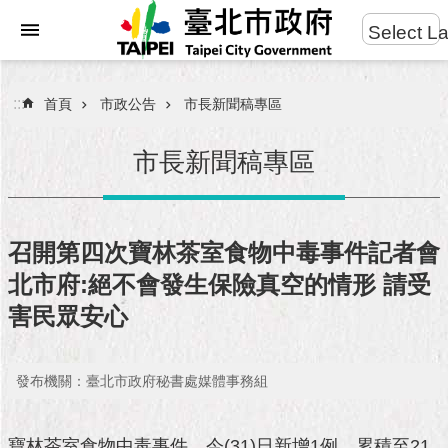
:::
Select L
進
跳到主要內容區塊
階
搜
:::
首頁
市政公告
市長新聞稿專區
尋
市長新聞稿專區
市
民
召開第四次寶林茶室食物中毒事件記者會
服
北市府:絕不會發生保險真空的情形 請受
務
害民眾安心
市
府
團
發布機關：臺北市政府秘書處媒體事務組
隊
寶林茶室食物中毒事件，今(31)日新增1例，累積至21