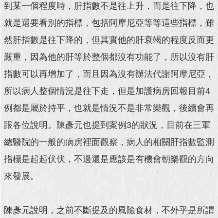
到某一個程度時，肝指數不是往上升，而是往下降，也
回
就是還要看別的指標，包括阿摩尼亞等等這些指標，雖
首
然肝指數是往下降的，但其實他的肝衰竭的程度反而更
頁
嚴重，因為他的肝等於整個都沒有功能了，所以沒有肝
網
站
指數可以再增加了，而且因為沒有辦法代謝阿摩尼亞，
導
所以病人整個情況是往下走，但是加護病房回報目前4
覽
例都是屬於持平，也就是情況不是非常樂觀，後續會再
English
跟各位說明。陳彥元也提到案例3的狀況，目前在三軍
常
總醫院的一般的病房裡面觀察，病人的相關肝指數監測
見
問
指標是起起伏伏，不過還是應該是有機會朝樂觀的方向
答
來發展。
即
時
新
陳彥元說明，之前不斷提及的風險食材，不外乎是所謂
聞