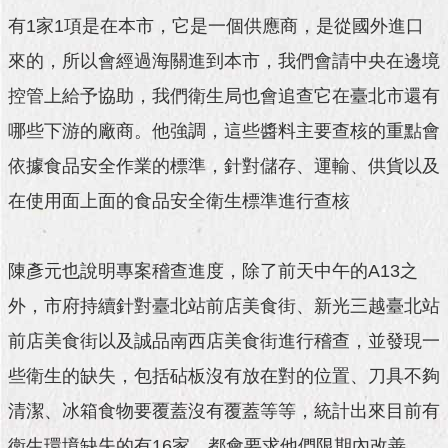
與
有1家1項是在本市，它是一個供應商，是從國外進口
專
區
來的，所以會經過海關進到本市，我們會請中央在邊境
臺
控管上給予協助，我們衛生局也會追查它在臺北市還有
北
哪些下游的廠商。他強調，這些醬料主要查核的重點會
旅
遊
依據食品安全作業的標準，針對儲存、運輸、供貨以及
網
在使用面上面的食品安全衛生標準進行查核
政
府
網
陳彥元也說明專案稽查進度，除了前天中午的A13之
站
資
外，市府持續針對臺北站前店美食街、新光三越臺北站
料
前店美食街以及誠品南西店美食街進行稽查，並發現一
開
放
些衛生的缺失，包括砧板沒有放在對的位置、刀具不夠
宣
告
清潔、冰箱食物要覆蓋沒有覆蓋等等，統計出來目前有
衛生環境缺失的有16家，都會要求他們限期內改善，