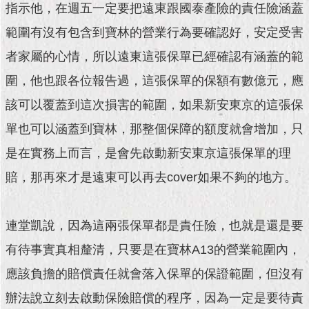
指示他，在週五一定要把遠東跟國泰產險的責任險涵蓋
範圍有沒有包含到寶林的營業行為要確認好，安定受害
者家屬的心情，所以遠東這張保單已經確認有涵蓋的範
圍，他也跟各位報告過，這張保單的保額有數億元，應
該可以覆蓋到這次損害的範圍，如果新安東京的這張保
單也可以涵蓋到寶林，那整個保障的額度就會增加，只
是在實務上而言，是會先啟動新安東京這張保單的理
賠，那再來才是遠東可以再去cover如果不夠的地方。
連堂凱說，因為這兩張保單都是責任險，也就是還是要
有待事實真相釐清，只要是在寶林A13的營業範圍內，
應該負擔的賠償責任就會落入保單的保證範圍，但沒有
辦法說立刻去啟動保險賠償的程序，因為一定是要待責