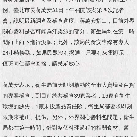
市
政
例。臺北市長蔣萬安31日下午召開該案第四次記者
公
告
會，說明最新調查及稽查進度。蔣萬安指出，目前外界
關心醬料是否可能為汙染源的部分，衛生局均在第一時
施
間向上向下進行溯源；此外，該局的食安專線有專人
政
願
24小時接聽，如果民眾沒有撥通，只要有來電顯示，
景
及
值班同仁都會回撥，請民眾放心。
成
果
蔣萬安表示，衛生局前天即刻啟動的全市大賣場及百貨
市
的專案稽查，到目前總共稽查39家業者，16家有衛生
政
資
環境的缺失，1家未投產品責任險，衛生局都要求即刻
料
館
限期來補正、提供。另外，外界關心醬料包問題，衛生
局都在第一時間，針對整個料理過程的相關食材、醬
發