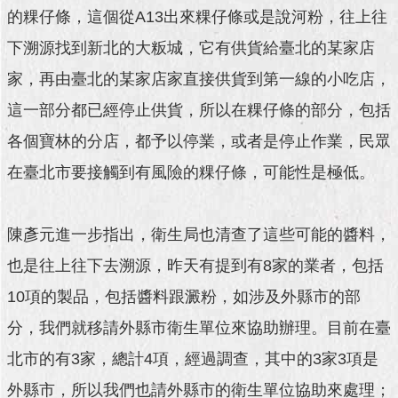
的粿仔條，這個從A13出來粿仔條或是說河粉，往上往
澄
清
下溯源找到新北的大粄城，它有供貨給臺北的某家店
雙
家，再由臺北的某家店家直接供貨到第一線的小吃店，
語
這一部分都已經停止供貨，所以在粿仔條的部分，包括
詞
彙
各個寶林的分店，都予以停業，或者是停止作業，民眾
在臺北市要接觸到有風險的粿仔條，可能性是極低。
台
北
通
陳彥元進一步指出，衛生局也清查了這些可能的醬料，
陳
也是往上往下去溯源，昨天有提到有8家的業者，包括
情
系
10項的製品，包括醬料跟澱粉，如涉及外縣市的部
統
分，我們就移請外縣市衛生單位來協助辦理。目前在臺
公
北市的有3家，總計4項，經過調查，其中的3家3項是
民
參
外縣市，所以我們也請外縣市的衛生單位協助來處理；