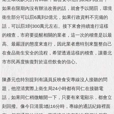
隱
私
如果在限期內沒有辦法改善的話，就會予以開罰，環境
權
衛生部分可以罰6萬到2億元，如果行政資料不完備的
及
資
話，可以罰3到300萬元左右。接下來會持續進行這樣
訊
安
的稽查，市府要提醒相關的業者，這一次的稽查是以最
全
高、最嚴謹的態度來進行，因此業者應特別來盤整自己
政
策
在食品衛生安全的流程，希望透過這樣的稽查，讓臺北
RSS
市市民再度恢復對於這些飲食的信心。
聯
絡
陳彥元也特別提到有議員反映食安專線沒人接聽的問
我
們
題，他澄清實際上衛生局24小時都有同仁在接聽電
（陳
話，如果同仁稍微離開一下，只要有來電顯示，都會立
情
系
刻回撥。像今日清晨3點16分時，專線的通話紀錄裡面
統