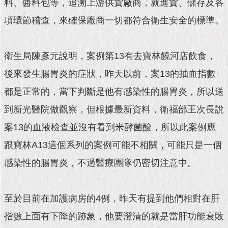
料、醬料包等，追溯上游供貨廠商，就進貨、儲存及各
現
臺
項環節稽查，來確保廠商一切都符合衛生安全的標準。
北
活
衛生局陳彥元說明，案例第13有去寶林饒河店飲食，
動
主
後來發生腸胃炎的症狀，昨天以前，案13的抽血指數
題
都是正常的，當下判斷是他有感染性的腸胃炎，所以送
館
到新光醫院做觀察，但根據最新資料，衛福部王次長說
與
案13的血液檢查並沒有看到米酵菌酸，所以此案例應
民
互
跟寶林A13這個系列的案例可能不相關，可能只是一個
動
感染性的腸胃炎，不過醫療團隊仍密切注意中。
活
動
至於目前在加護病房的4例，昨天有提到他們相對在肝
主
題
指數上面有下降的跡象，他要澄清的就是當肝功能衰敗
館