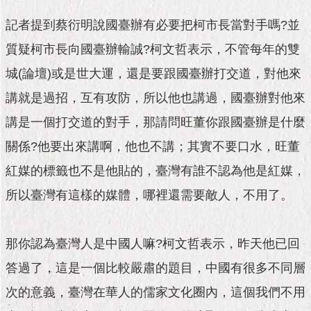
隱
私
記者提到蔡衍明說國臺辦有必要把柯市長當對手嗎?並
權
及
質疑柯市長向國臺辦輸誠?柯文哲表示，不管每年的雙
資
城(論壇)或是世大運，還是要跟國臺辦打交道，對他來
訊
安
講就是過招，互有攻防，所以他也講過，國臺辦對他來
全
政
講是一個打交道的對手，那請問旺董你跟國臺辦是什麼
策
關係?他要出來講啊，他也不講；其實不要口水，旺董
RSS
紅媒的標籤也不是他貼的，臺灣有誰不認為他是紅媒，
所以臺灣有這樣的媒體，哪裡還需要敵人，不用了。
聯
絡
我
們
那你認為臺灣人是中國人嘛?柯文哲表示，昨天他已回
（陳
答過了，這是一個比較嚴肅的題目，中國有很多不同層
情
系
次的意義，臺灣在華人的儒家文化圈內，這個我們不用
統