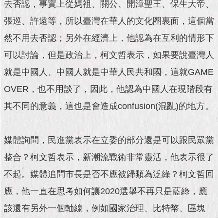
1999）
去否認，事實上從媽祖、關公、開漳聖王、保生大帝、
張巡、許遠等，所以臺灣在華人的文化圈裏面，這個當
然不用去否認；另外在經濟上，他認為在互利的情形下
可以討論，但是政治上，柯文哲表示，如果要說臺灣人
就是中國人、中國人就是中華人民共和國，這就GAME
OVER，也不用談了，因此，他認為中國人在現階段有
其不同的意義，這也是會造成confusion(混亂)的地方。
媒體詢問，民進黨表示在立委的部分還是可以跟民眾黨
整合？柯文哲表示，新潮流戰術非常靈活，他表示很了
不起。媒體追問市長是否不應被歸類為泛綠？柯文哲回
應，他一直在思考如何讓2020選舉不再只是藍綠，應
該還有另外一個軸線，例如國家治理、比特幣、區塊