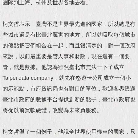
現
團隊到上海、杭州及世界各地去看。
臺
北
柯文哲表示，臺灣不是世界最先進的國家，所以總是有
活
些城市還是有比臺北厲害的地方，所以就吸取每個城市
動
主
的優點把它們組合在一起，而且很清楚的，對一個政府
題
來說，以前最重要是管人事和財政，現在還有一個要
館
管，就是數據。他認為雖然臺北市無法一下子成立
與
Taipei data company，就先在悠遊卡公司成立一個小
民
互
的示範點，市府資訊局也有對口的單位，歡迎各界透過
動
臺北市政府的數據平台提供創新的點子，臺北市政府也
活
將從以前買軟硬體，改變為未來買服務。
動
主
題
柯文哲舉了一個例子，他說全世界使用機車的國家，只
館