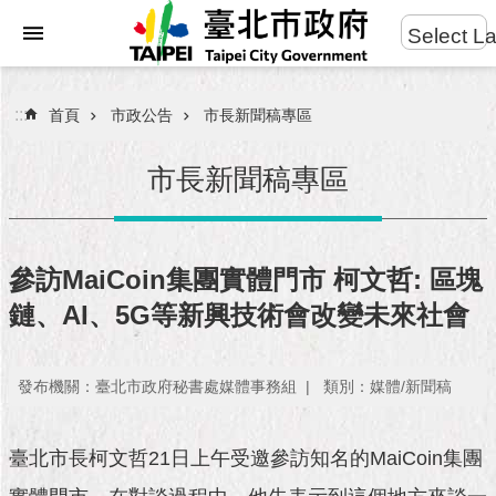
:::
Select L
進
跳到主要內容區塊
階
搜
:::
首頁
市政公告
市長新聞稿專區
尋
市長新聞稿專區
市
民
參訪MaiCoin集團實體門市 柯文哲: 區塊
服
鏈、AI、5G等新興技術會改變未來社會
務
市
發布機關：臺北市政府秘書處媒體事務組
類別：媒體/新聞稿
府
團
隊
臺北市長柯文哲21日上午受邀參訪知名的MaiCoin集團