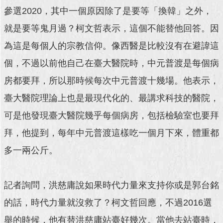
參選2020，其中一個原因除了是要等「換韓」之外，
就是要等鬼月過？柯文哲表示，這個不能替他回答。因
為這是每個人的宗教信仰。像西醫是比較沒有在避諱這
個，不過以前他自己在臺大醫院時，中元普渡是每個病
房都要拜，所以那時候每次中元普渡十幾場。他表示，
臺大醫院理論上也是最現代化的、最講求科技的醫院，
可是他發現臺大醫院幾乎每個病房，包括檢驗室也要拜
拜，他提到，每年中元普渡這樣吃一個月下來，體重都
多一兩公斤。
記者詢問，洪慈庸說如果時代力量來支持你或是郭台銘
的話，時代力量就沒救了？柯文哲回應，不過2016選
舉的時候，他有替洪慈庸站臺好幾次。當他去站臺時，