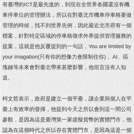
有臺灣的ICT是最先進的，到現在全世界各國還沒有機
回
車停車位的管理辦法，所以在對臺北市機車停車格要做
首
頁
管理的時候，找不到世界先例，因此最近北市府有一個
標案，針對特定區域的停車格徵求外界提供管理服務的
網
站
提案，這就是他反覆提到的一句話，You are limited by
導
your imagation(只有你的想像力會限制住你)， AI、區
覽
塊鏈等未來會對臺北帶來甚麼影響，他坦言沒有人知
English
道。
常
見
問
柯文哲表示，政府是建立一個平臺，讓企業與個人在平
答
臺上有效率的發揮，他提到今天之所以會到這一間公司
即
參觀，是因為這是臺灣第一家虛擬貨幣的實體門市，他
時
新
認為在這個時代之所以存在實體門市，是因為這是一個
聞