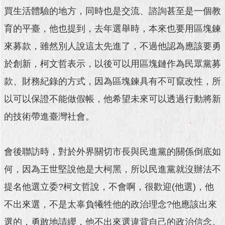
澄
買生活體驗的地方，同時也是交流、諮詢甚至是一個教
清
育的平臺，他也提到，去年選舉時，本來也要用區塊鍊
雙
來募款，雖然別人說這太先進了，不過他認為應該要勇
語
於創新，柯文哲表示，以後可以用區塊鏈作為民眾黨募
詞
彙
款、財務紀錄的方式，因為區塊鍊具有不可竄改性，所
台
以可以保證不能做假帳，他希望未來可以透過行動將新
北
的技術帶進臺灣社會。
通
陳
會後聯訪時，對於外界關切市長與民進黨的關係倒底如
情
系
何，因為王世堅說他是大柯黑，所以民進黨就沒辦法不
統
提名他選立委?柯文哲說，不會啊，很歡迎(他選)，他
公
不出來選，不是太辜負犧牲他的政治理念?他應該出來
民
參
選的，勇敢地請纓，他不出來選違背自己的政治信念。