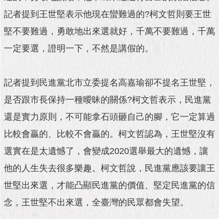
與
專
記者提到王世堅表示他現在蠻難過的?柯文哲則要王世
區
堅不要難過，勇敢地出來選就好，千萬不要難過，千萬
臺
一定要選，證明一下，不然是講假的。
北
旅
遊
記者提到民進黨北市立委提名高嘉瑜卻不提名王世堅，
網
是否跟市長保持一種曖昧的關係?柯文哲表示，民進黨
政
還是實力原則，不可能拿石頭砸自己的腳，它一定算過
府
網
比較會贏的、比較不會贏的。柯文哲認為，王世堅沒有
站
資
選實在是太遺憾了，會變成2020選舉最大的遺憾，讓
料
他的人生失去很多樂趣。柯文哲說，民進黨應該要讓王
開
放
世堅出來選，才能凸顯民進黨的價值、堅定民進黨的信
宣
告
念，王世堅不出來選，全臺灣的民眾都會失望。