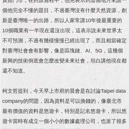
實體門市，在對談過程中，他先表示到這個地方來談一
市
政
個他完全不懂的題目，不過臺灣沒有什麼天然資源，創
公
告
新是臺灣唯一的出路，所以人家常講10年後最重要的
10個職業有一半現在還沒出現，這表示說未來世界太
施
政
不可預測，不過有幾樣慢慢已經出現了，而且相當確定
願
對臺灣社會會有影響，像是區塊鏈、AI、5G，這幾個
景
及
新興的技術倒底會怎麼改變未來社會，坦白講他現在都
成
果
還不知道。
市
柯文哲提到，今天早上市府的晨會是在討論Taipei data
政
資
company的問題，因為資料是可以換錢的，像臺北市
料
館
最有價值的資料是悠遊卡，特別是記名悠遊卡，所以悠
遊卡當時有成立一個小小的數據處理公司，也派了很多
發