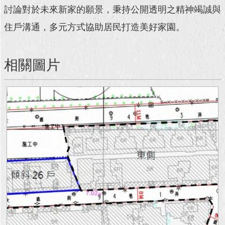
討論對於未來新家的願景，秉持公開透明之精神竭誠與
回
住戶溝通，多元方式協助居民打造美好家園。
首
頁
相關圖片
網
站
導
覽
English
常
見
問
答
即
時
新
聞