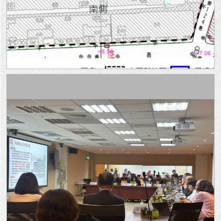
澄
清
雙
語
詞
彙
台
北
通
陳
情
系
統
公
民
參