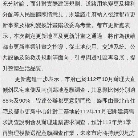
現
充分討論，而針對實際建築規劃、道路用地變更及權利
臺
分配等人民團體陳情意見，則建議市府納入後續都市更
北
新事業及權利變換計畫階段妥為考量。都市更新處表
活
示，本次劃定更新地區及更新計畫之通過，將作為後續
動
主
都市更新事業計畫之指導，從土地使用、交通系統、公
題
館
共設施及防救災規劃等面向，引導周邊社區再發展，提
升整體生活品質。
與
更新處進一步表示，市府已於112年10月辦理大直
民
互
傾斜民宅東側及南側鄰地意願調查，其意願比例分別逾
動
85%及90%，皆達公辦都更意願門檻，旋即由臺北市住
活
宅及都市更新中心針對二基地於112年11月召開建築需
動
主
求調查說明會及辦理建築需求調查，預計113年第1季
題
再辦理模擬選配意願調查作業，未來市府將持續與地方
館