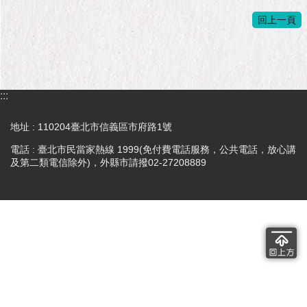
隱
私
回上一頁
權
及
資
訊
安
:::
全
政
地址 : 110204臺北市信義區市府路1號
策
電話 : 臺北市民當家熱線 1999(免付費電話服務，公共電話，放心講
及第二類電信除外)，外縣市請撥02-27208889
RSS
聯
絡
我
們
（陳
情
系
統