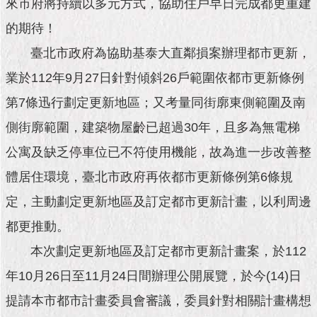
市
來市府將持續以多元方式，協助住戶早日完成都更重建
政
的期待！
公
告
臺北市政府為協助基泰大直鄰損案辦理都市更新，
業於112年9月27日針對傾斜26戶範圍依都市更新條例
施
政
第7條迅行劃定更新地區；又考量同街廓東側範圍及南
願
側街廓範圍，建築物屋齡已超過30年，且多為無電梯
景
及
公寓及缺乏停車位已不符使用機能，故為進一步改善整
成
果
體居住環境，臺北市政府再依都市更新條例第6條規
定，主動劃定更新地區及訂定都市更新計畫，以利周邊
市
政
都更推動。
資
本次劃定更新地區及訂定都市更新計畫案，於112
料
館
年10月26日至11月24日間辦理公開展覽，於今(14)日
提請本市都市計畫委員會審議，委員針對相關計畫構想
發