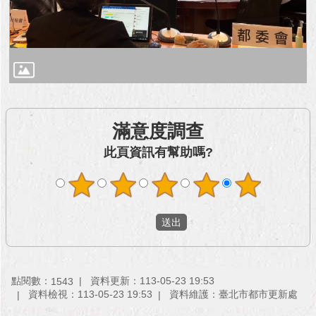
與
專
區
臺
北
旅
遊
網
滿意度調查
此頁資訊有幫助嗎?
政
府
網
站
資
料
開
放
宣
點閱數：
資料更新：113-05-23 19:53
1543
告
資料檢視：113-05-23 19:53
資料維護：臺北市都市更新處