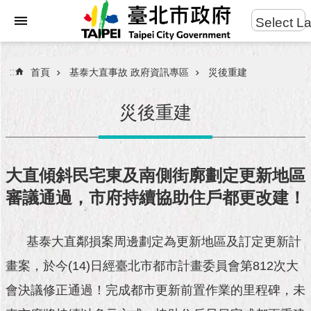
:::
Select L
進
跳到主要內容區塊
階
搜
:::
首頁
基泰大直事故 政府資訊專區
災後重建
尋
災後重建
市
民
大直傾斜民宅東及南側街廓劃定更新地區
服
審議通過，市府持續協助住戶都更改建！
務
市
基泰大直鄰損案周邊劃定為更新地區及訂定更新計
府
團
畫案，於今(14)日經臺北市都市計畫委員會第812次大
隊
會決議修正通過！完成都市更新前置作業的里程碑，未