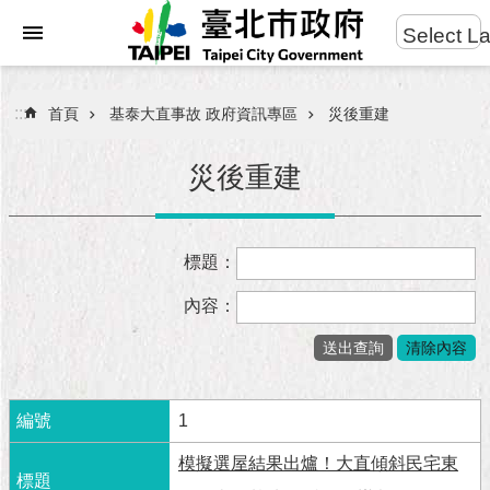
:::
Select L
進
跳到主要內容區塊
階
搜
:::
首頁
基泰大直事故 政府資訊專區
災後重建
尋
災後重建
市
標題：
民
服
內容：
務
市
府
團
1
隊
模擬選屋結果出爐！大直傾斜民宅東