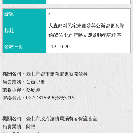
現
臺
北
4
大直傾斜民宅東側參與公辦都更意願
活
逾85% 北市府將立即啟動都更程序
動
主
112-10-20
題
館
與
機關名稱：臺北市都市更新處更新開發科
民
負責業務：公辦都更
互
動
業務承辦：蔡欣沛
聯絡資訊：02-27815696分機3015
活
動
主
機關名稱：臺北市政府法務局消費者保護官室
題
負責業務：財損
館