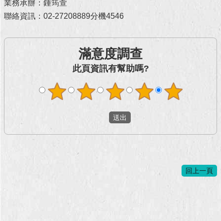
業務承辦：鍾筠萱
聯絡資訊：02-27208889分機4546
回
首
頁
滿意度調查
網
此頁資訊有幫助嗎?
站
導
覽
English
常
見
問
答
回上一頁
即
時
新
聞