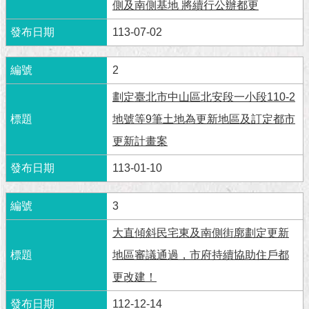
市
側及南側基地 將續行公辦都更
政
公
113-07-02
告
2
施
政
劃定臺北市中山區北安段一小段110-2
願
地號等9筆土地為更新地區及訂定都市
景
及
更新計畫案
成
果
113-01-10
市
3
政
資
大直傾斜民宅東及南側街廓劃定更新
料
地區審議通過，市府持續協助住戶都
館
更改建！
發
112-12-14