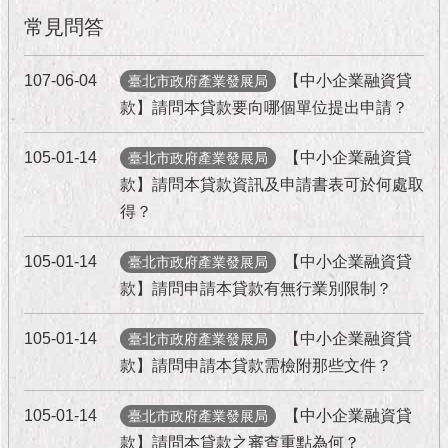
市
政
常見問答
公
告
107-06-04
【中小企業融資貸
臺北市政府產業發展局
款】請問本貸款要向哪個單位提出申請？
施
政
105-01-14
【中小企業融資貸
臺北市政府產業發展局
願
景
款】請問本貸款資訊及申請書表可於何處取
及
得？
成
果
105-01-14
【中小企業融資貸
臺北市政府產業發展局
款】請問申請本貸款有無行業別限制？
市
政
資
105-01-14
【中小企業融資貸
臺北市政府產業發展局
料
款】請問申請本貸款需檢附那些文件？
館
105-01-14
【中小企業融資貸
臺北市政府產業發展局
發
款】請問本貸款之審查重點為何？