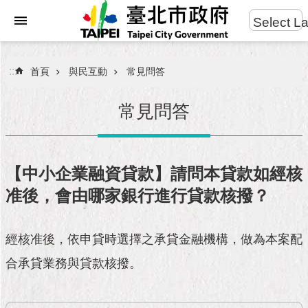
:::
Select L
進
跳到主要內容區塊
階
搜
:::
首頁
與民互動
常見問答
尋
常見問答
市
民
【中小企業融資貸款】請問本貸款如經核
服
准後，會由哪家銀行進行貸款核撥？
務
市
經核准後，依申貸時選擇之承貸金融機構，做為本案配
府
團
合承貸業務與貸款核撥。
隊