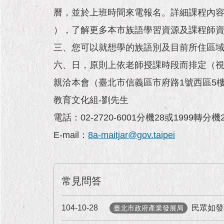
曆，並於上班時間來電報名。詳細課程內
），了解更多本市族語學習資源及課程師
三、您可以就想學的族語別及目前所住區
六、日，原則上依老師授課時段而排定（視授
親洽本會（臺北市信義區市府路1號西區5
教育文化組-劉先生
電話：02-2720-6001分機28或1999轉分機
E-mail：
8a-maitjar@gov.taipei
常見問答
104-10-28
民眾如發
臺北市政府產業發展局