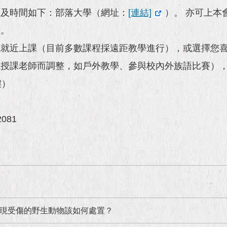
容及時間如下：部落大學（網址：
[連結]
）。 亦可上本
資。
域就近上課（目前多數課程採遠距教學進行），或選擇您
課老師而調整，如戶外教學、參與校內外族語比賽），歡迎來
樓）
2081
現受傷的野生動物該如何處置？