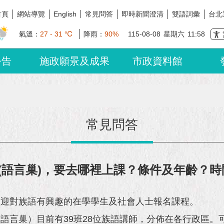
首頁
網站導覽
常見問答
即時新聞澄清
雙語詞彙
台北
English
氣溫：
27 - 31 ℃
降雨：
90%
115-08-08
星期六
11:58
公告
施政願景及成果
市政資料館
常見問答
(語言巢)，要去哪裡上課？條件及年齡？時
歡迎對族語有興趣的在學學生及社會人士報名課程。
語言巢）目前有39班28位族語講師，分佈在各行政區。