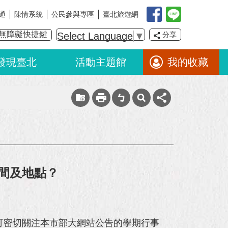
通
陳情系統
公民參與專區
臺北旅遊網
無障礙快捷鍵
Select Language
▼
分享
發現臺北
活動主題館
我的收藏
間及地點？
可密切關注本市部大網站公告的學期行事