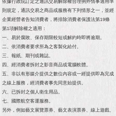
市
依據行政院訂定之通訊交易解除權合理例外情事適用準
政
則規定，通訊交易之商品或服務有下列情形之一，並經
公
告
企業經營者告知消費者，將排除消費者保護法第19條
第1項解除權之適用：
施
政
一、易於腐敗、保存期限較短或解約時即將逾期。
願
二、依消費者要求所為之客製化給付。
景
及
三、報紙、期刊或雜誌。
成
果
四、經消費者拆封之影音商品或電腦軟體。
五、非以有形媒介提供之數位內容或一經提供即為完成
市
政
之線上服務，經消費者事先同意始提供。
資
六、已拆封之個人衛生用品。
料
館
七、國際航空客運服務。
另外，例如藝文展覽票券、藝文表演票券、線上遊戲、
發