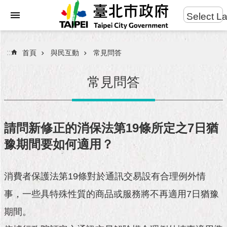
:::
Select L
進
跳到主要內容區塊
階
搜
:::
首頁
與民互動
常見問答
尋
常見問答
市
民
請問新修正的消保法第19條所定之7日猶
服
豫期間要如何適用？
務
市
消費者保護法第19條對於通訊交易設有合理例外情
府
團
事，一些具特殊性質的商品或服務將不再適用7日猶豫
隊
期間。