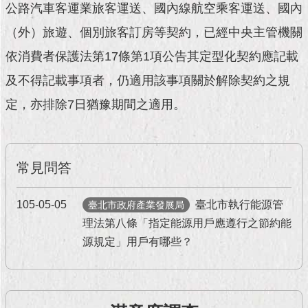
現
公路汽車客運業旅客運送、國內線航空乘客運送、國內
臺
（外）旅遊、個別旅客訂房等契約，已經中央主管機關
北
依消費者保護法第17條第1項公告其定型化契約應記載
活
及不得記載事項者，仍適用該事項關於解除契約之規
動
主
定，亦排除7日猶豫期間之適用。
題
館
與
常見問答
民
互
動
105-05-05
臺北市執行能源管
臺北市政府產業發展局
理法第八條「指定能源用戶應遵行之節約能
活
源規定」用戶有哪些？
動
主
題
館