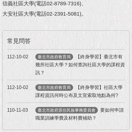
現
信義社區大學(電話02-8789-7316)、
臺
大安社區大學(電話02-2391-5081)。
北
活
動
常見問答
主
題
館
112-10-02
【終身學習】臺北市有
臺北市政府教育局
幾所社區大學？如何查詢社區大學的課程資
與
訊？
民
互
112-10-02
【終身學習】社區大學
動
臺北市政府教育局
課程資訊何時公布及文宣索取地點為何?
活
動
110-11-03
要如何申請
臺北市政府原住民族事務委員會
主
職業訓練學費及材料費補助？
題
館