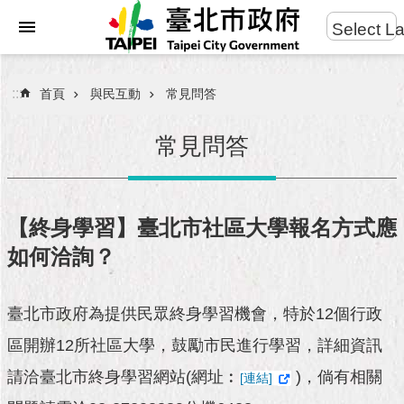
:::
Select L
進
跳到主要內容區塊
階
搜
:::
首頁
與民互動
常見問答
尋
常見問答
市
民
【終身學習】臺北市社區大學報名方式應
服
如何洽詢？
務
市
臺北市政府為提供民眾終身學習機會，特於12個行政
府
團
區開辦12所社區大學，鼓勵市民進行學習，詳細資訊
隊
請洽臺北市終身學習網站(網址︰
)，倘有相關
[連結]