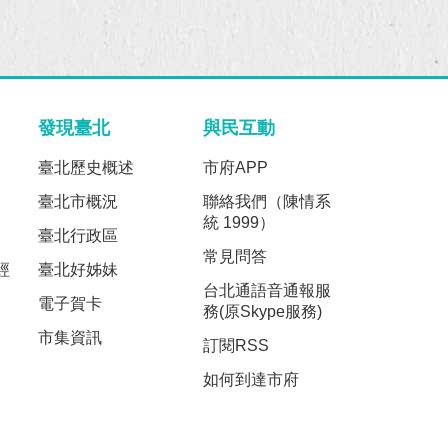
發現臺北
與民互動
臺北歷史概述
市府APP
臺北市概況
聯絡我們（陳情系
統 1999）
臺北行政區
常見問答
經
臺北好姊妹
台北通語音通報服
電子賀卡
務(原Skype服務)
市集資訊
訂閱RSS
如何到達市府