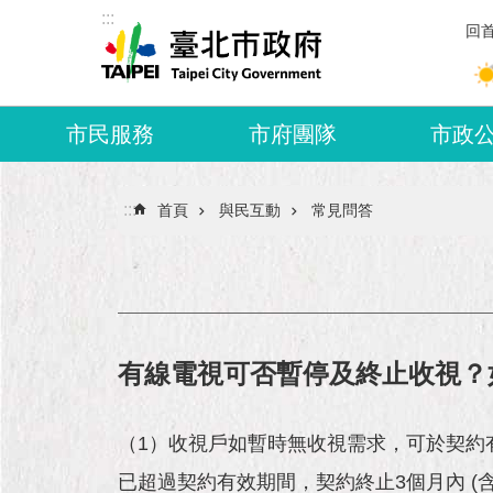
:::
跳到主要內容區塊
回
市民服務
市府團隊
市政
:::
首頁
與民互動
常見問答
有線電視可否暫停及終止收視？
（1）收視戶如暫時無收視需求，可於契約
已超過契約有效期間，契約終止3個月內 (