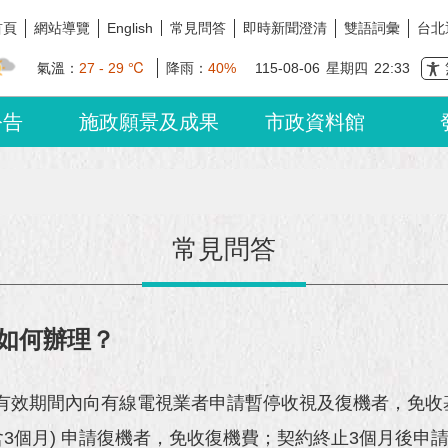
首頁
網站導覽
常見問答
即時新聞澄清
雙語詞彙
台北
English
氣溫：
27 - 29 ℃
降雨：
40%
115-08-06
星期四
22:33
公告
施政願景及成果
市政資料館
常見問答
如何辦理？
有效期間內向有線電視業者申請暫停收視及復機者，免收
含3個月) 申請復機者，免收復機費；契約終止3個月後