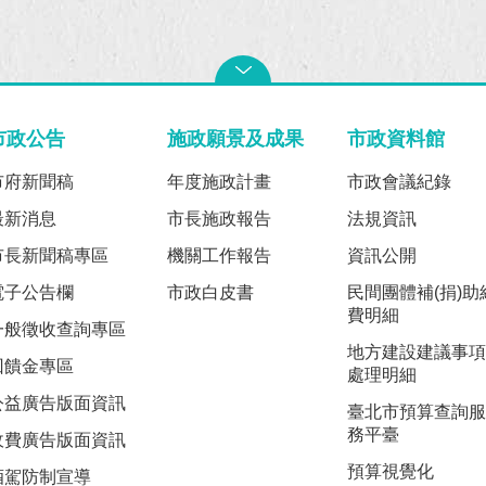
市政公告
施政願景及成果
市政資料館
市府新聞稿
年度施政計畫
市政會議紀錄
最新消息
市長施政報告
法規資訊
市長新聞稿專區
機關工作報告
資訊公開
電子公告欄
市政白皮書
民間團體補(捐)助
費明細
一般徵收查詢專區
地方建設建議事項
回饋金專區
處理明細
公益廣告版面資訊
臺北市預算查詢服
務平臺
收費廣告版面資訊
預算視覺化
酒駕防制宣導