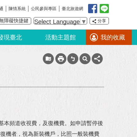
通
陳情系統
公民參與專區
臺北旅遊網
無障礙快捷鍵
Select Language
▼
分享
發現臺北
活動主題館
我的收藏
基本頻道收視費，及復機費。如申請暫停後
申請復機者，視為新裝機戶，比照一般裝機費