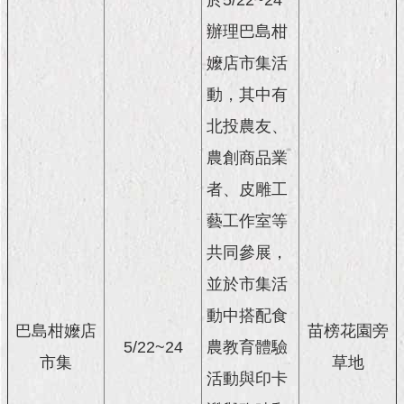
於5/22~24
辦理巴島柑
嬤店市集活
動，其中有
北投農友、
農創商品業
者、皮雕工
藝工作室等
共同參展，
並於市集活
動中搭配食
巴島柑嬤店
苗榜花園旁
5/22~24
農教育體驗
市集
草地
活動與印卡