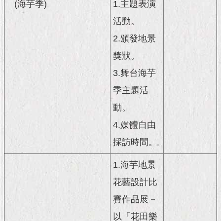
現
(海芋季)
1.主題表演
臺
活動。
北
2.頒發地景
活
獎狀。
動
主
3.舞台海芋
題
季主題活
館
動。
與
4.媒體自由
民
互
採訪時間。
動
1.海芋地景
活
花藝設計比
動
主
賽作品展－
題
館
以「花田樂