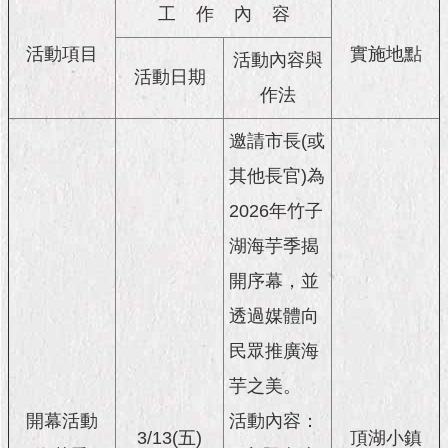
市
工 作 內 容
政
公
活動項目
實施地點
活動內容與
告
活動日期
作法
施
政
邀請市長(或
願
其他長官)為
景
及
2026年竹子
成
果
湖海芋季揭
開序幕，並
市
透過媒體向
政
資
民眾推廣海
料
館
芋之美。
開幕活動
活動內容：
發
3/13(五)
頂湖小鎮