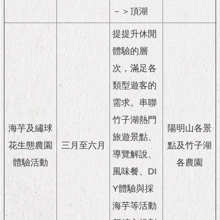
隱
－＞頂湖
私
權
提提升休閒
及
資
體驗的層
訊
安
次，滿足各
全
類型遊客的
政
策
需求。串聯
RSS
竹子湖熱門
海芋及繡球
陽明山各景
旅遊景點、
聯
花生態農園
三月至六月
點及竹子湖
絡
導覽解說、
我
體驗活動
各農園
們
風味餐、DI
（陳
Y體驗與採
情
系
海芋等活動
統