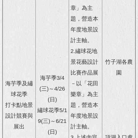
章」為主
回
首
題，營造本
頁
年度地景設
網
計主軸。
站
2.繡球花地
導
覽
景花藝設計
竹子湖各農
English
比賽作品展
園
海芋季3/4
海芋季及繡
－以「花田
常
(三)～4/26
見
球花季
樂章」為主
問
(日)
答
打卡點地景
題，營造本
繡球花季5/1
設計競賽與
年度地景設
即
9(三)～6/21
時
展出
計主軸。
新
(日)
3.上述內容
頂湖入口處
聞