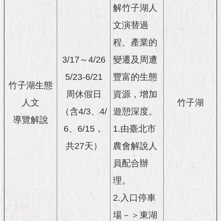
與
解竹子湖人
專
區
文演替過
程、產業的
臺
北
3/17～4/26
變遷及周遭
旅
遊
5/23-6/21
豐富的生態
竹子湖生態
網
周休假日
資源，增加
人文
竹子湖
政
（含4/3、4/
遊憩深度。
府
導覽解說
6、6/15，
1.由臺北市
網
站
共27天）
農會解說人
資
料
員配合辦
開
理。
放
宣
2.入口停車
告
場－＞東湖