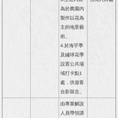
澄
為於農園內
清
製作以花為
雙
主的地景藝
語
詞
術。
彙
4.於海芋季
台
及繡球花季
北
通
設置公共場
域打卡點1
陳
情
處，供遊客
系
統
合影留念。
公
由專業解說
民
人員帶領講
參