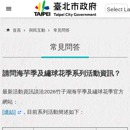
:::
Select L
進
跳到主要內容區塊
階
搜
:::
首頁
與民互動
常見問答
尋
常見問答
市
民
請問海芋季及繡球花季系列活動資訊？
服
務
最新活動資訊請洽2026竹子湖海芋季及繡球花季官方
市
網站：
府
團
[連結]
，目前系列活動簡述如下：
隊