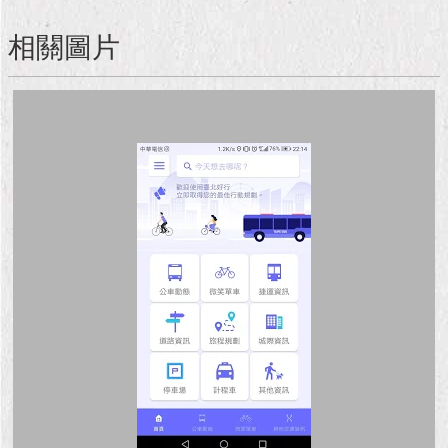
現
臺
相關圖片
北
活
動
主
題
館
與
民
互
動
活
動
主
題
館