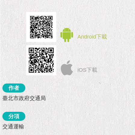
市
政
公
告
施
Android下載
政
願
景
及
成
iOS下載
果
作者
市
政
臺北市政府交通局
資
料
館
分項
交通運輸
發