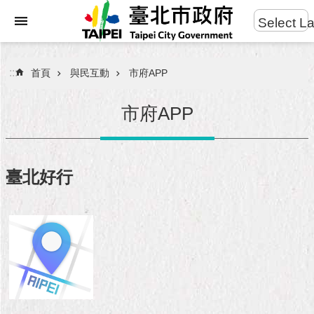
:::
Select L
進
跳到主要內容區塊
階
搜
:::
首頁
與民互動
市府APP
尋
市府APP
市
民
臺北好行
服
務
市
府
團
隊