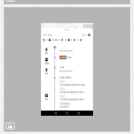
與
專
區
臺
北
旅
遊
網
政
府
網
站
資
料
開
放
宣
告