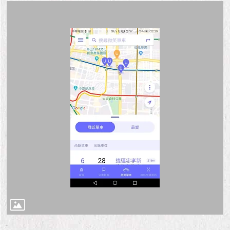
隱
私
權
及
資
訊
安
全
政
策
RSS
聯
絡
我
們
（陳
情
系
統