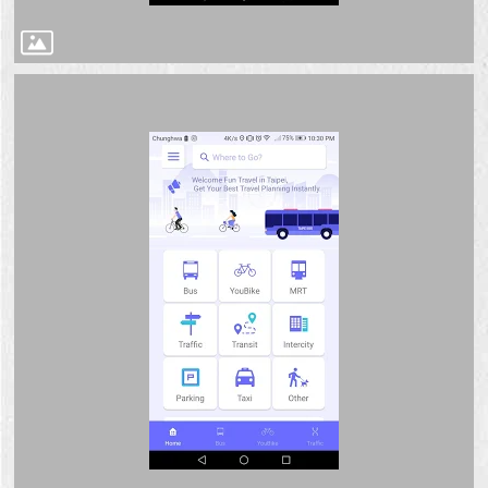
回
首
頁
網
站
導
覽
English
常
見
問
答
即
時
新
聞