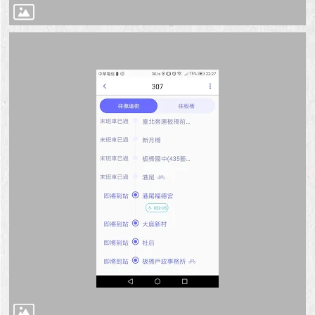
澄
清
雙
語
詞
彙
台
北
通
陳
情
系
統
公
民
參