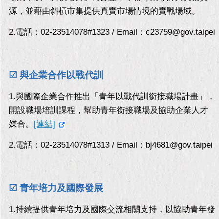
現
源，並藉由斜槓市集提供真實市場情境的實戰場域。
臺
北
2.電話：02-23514078#1323 / Email：c23759@gov.taipei
活
動
主
☑ 與企業合作以戰代訓
題
館
1.與國際企業合作推出「青年以戰代訓銜接職場計畫」，
開設職場培訓課程，幫助青年銜接職場及協助企業人才
與
媒合。
[連結]
民
互
2.電話：02-23514078#1313 / Email：bj4681@gov.taipei
動
活
動
☑ 青年培力及國際發展
主
題
1.持續提供青年培力及國際交流相關支持，以協助青年發
館