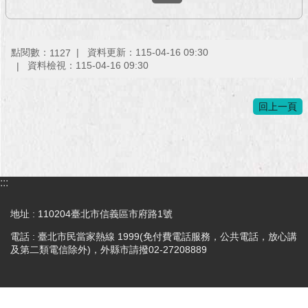
澄
清
點閱數：
資料更新：
115-04-16 09:30
1127
雙
資料檢視：
115-04-16 09:30
語
詞
彙
回上一頁
台
北
通
:::
陳
情
地址 : 110204臺北市信義區市府路1號
系
統
電話 : 臺北市民當家熱線 1999(免付費電話服務，公共電話，放心講
及第二類電信除外)，外縣市請撥02-27208889
公
民
參