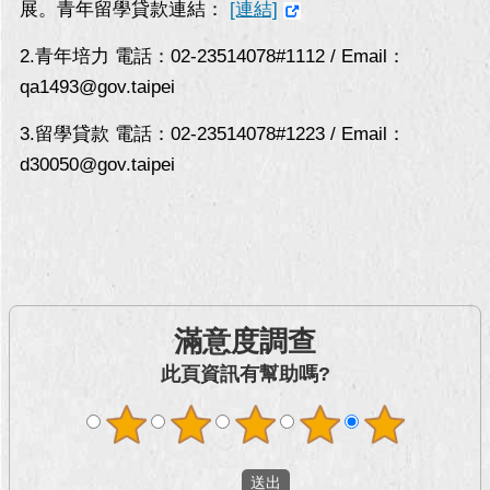
展。青年留學貸款連結：
[連結]
回
2.青年培力 電話：02-23514078#1112 / Email：
首
qa1493@gov.taipei
頁
3.留學貸款 電話：02-23514078#1223 / Email：
網
站
d30050@gov.taipei
導
覽
English
常
見
滿意度調查
問
答
此頁資訊有幫助嗎?
即
時
新
聞