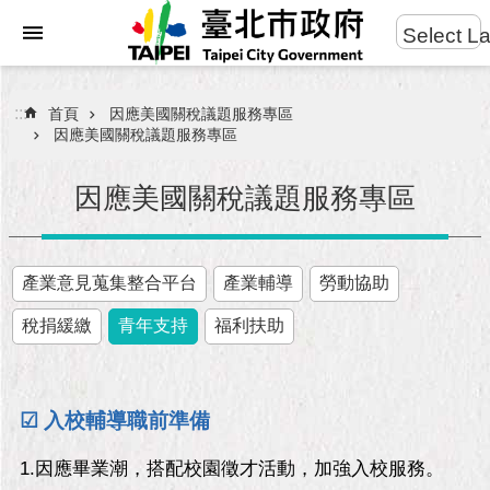
:::
Select L
進
跳到主要內容區塊
階
搜
:::
首頁
因應美國關稅議題服務專區
尋
因應美國關稅議題服務專區
因應美國關稅議題服務專區
市
民
產業意見蒐集整合平台
產業輔導
勞動協助
服
務
稅捐緩繳
青年支持
福利扶助
市
府
團
☑ 入校輔導職前準備
隊
1.因應畢業潮，搭配校園徵才活動，加強入校服務。