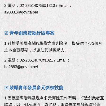
市
2.電話：02-23514078轉1310 / Email：
政
公
a98331@gov.taipei
告
施
☑ 青年創業貸款紓困專案
政
願
景
1.針對受美國高關稅影響之青創業者，擬提供至少3個月
及
之本金寬限期，以協助其減輕壓力。
成
果
2.電話：02-23514078#1321 / Email：
ba2683@gov.taipei
市
政
資
料
☑ 鼓勵青年發展多元斜槓技能
館
1.因應國際變局及現今多元彈性工作型態，打造創業者互
發
聯網，以「斜槓培力」為節點，串聯專業導師與實務資