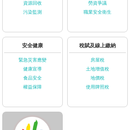
資源回收
勞資爭議
語
詞
污染監測
職業安全衛生
彙
台
北
通
安全健康
稅賦及線上繳納
陳
緊急災害應變
房屋稅
情
系
健康宣導
土地增值稅
統
食品安全
地價稅
權益保障
使用牌照稅
公
民
參
與
專
區