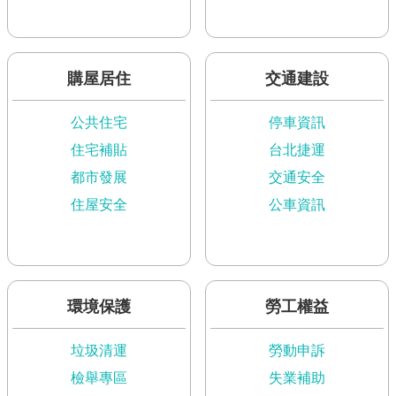
網
站
導
購屋居住
交通建設
覽
公共住宅
停車資訊
English
住宅補貼
台北捷運
常
都市發展
交通安全
見
問
住屋安全
公車資訊
答
即
時
新
環境保護
勞工權益
聞
澄
垃圾清運
勞動申訴
清
檢舉專區
失業補助
雙