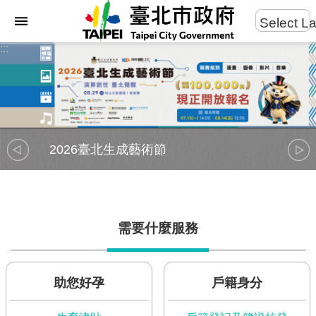
:::
Select L
進
:::
跳到主要內容區塊
階
搜
尋
2026臺北生成藝術節
市
民
服
務
需要什麼服務
市
府
團
隊
助您好孕
戶籍身分