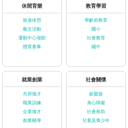
現
休閒育樂
教育學習
臺
北
旅遊休憩
學齡前教育
活
藝文活動
國小
動
運動中心場館
社會教育
主
題
體育賽事
國中
館
與
民
互
就業創業
社會關懷
動
市府徵才
銀髮族
活
職業訓練
身心障礙
動
企業徵才
社會救助
主
題
創業輔導
兒童及青少年
館