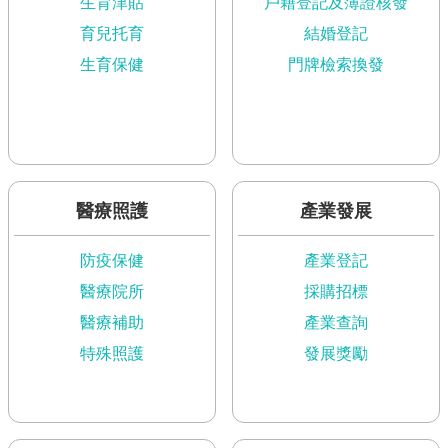
市
生育津貼
戶籍登記及簿證核發
政
育兒托育
結婚登記
公
生育保健
門牌檢索換發
告
施
政
願
景
及
醫療照護
產業發展
成
果
防疫保健
產業登記
醫療院所
採購招標
市
政
醫療補助
產業查詢
資
特殊照護
發展獎勵
料
館
發