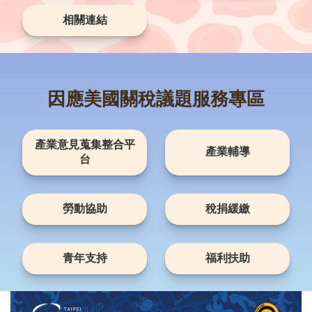
資
訊
相關連結
安
全
政
策
因應美國關稅議題服務專區
RSS
聯
產業意見蒐集整合平
絡
產業輔導
台
我
們
（陳
勞動協助
稅捐緩繳
情
系
統
1999）
青年支持
福利扶助