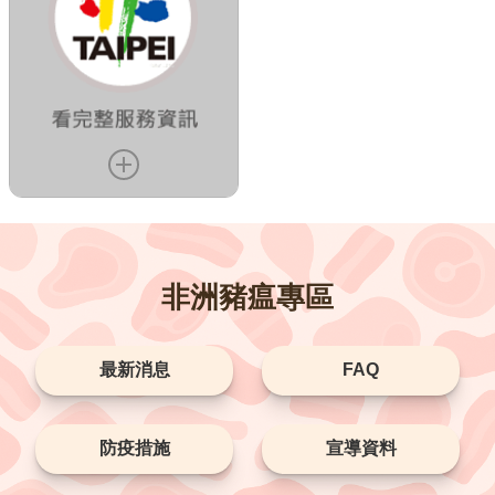
臺
北
旅
遊
網
政
府
網
站
資
料
開
非洲豬瘟專區
放
宣
告
最新消息
FAQ
隱
私
防疫措施
宣導資料
權
及