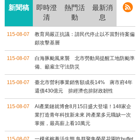
新聞稿
即時澄
熱門活
最新消
清
動
息
115-08-07
教育局嚴正抗議：請民代停止以不當對待案偏
頗攻擊基層
115-08-07
白海豚颱風來襲 北市勞動局提醒工地防颱準
備、籲雇主守法防災
115-08-07
臺北市營利事業銷售額成長14% 蔣市府4年
還債430億元 拚經濟也拚財政韌性
115-08-07
AI產業鏈就博會8月15日盛大登場！148家企
業打造青年科技新未來 跨產業多元職缺一次
掌握，最高薪上看10萬元
115-08-07
一棵雀榕養活生態 鳥群聚集榮星花園吃buffet