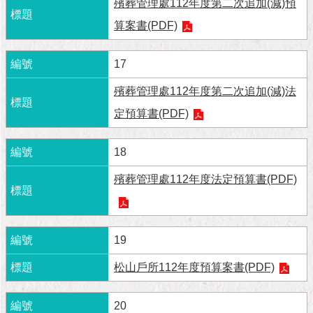
與
殯葬管理處112年度第二次追加(減)預
專
算案書(PDF)
區
臺
17
北
殯葬管理處112年度第二次追加(減)法
旅
遊
定預算書(PDF)
網
18
政
府
殯葬管理處112年度法定預算書(PDF)
網
站
資
料
19
開
放
松山戶所112年度預算案書(PDF)
宣
告
20