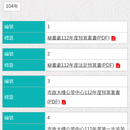
市
104年
政
公
告
1
施
秘書處112年度預算案書(PDF)
政
願
景
2
及
成
秘書處112年度法定預算書(PDF)
果
3
市
政
市政大樓公管中心112年度預算案書
資
(PDF)
料
館
4
發
市政大樓公管中心112年度第一次追加