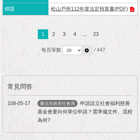
隱
私
松山戶所112年度法定預算書(PDF)
權
及
資
1
2
3
4
...
23
訊
安
全
每頁筆數
/
447
政
策
RSS
常見問答
聯
絡
我
108-05-17
申請設立社會福利慈善
臺北市政府社會局
們
基金會要向何單位申請？需準備文件、流程
（陳
為何?
情
系
統