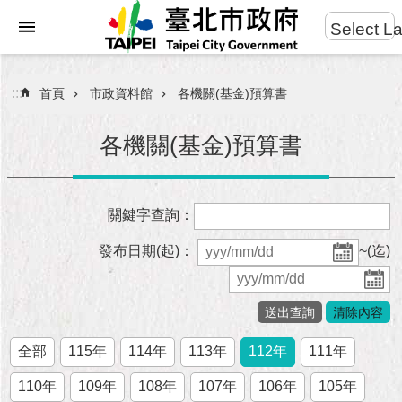
:::
Select L
進
跳到主要內容區塊
階
搜
:::
首頁
市政資料館
各機關(基金)預算書
尋
各機關(基金)預算書
市
關鍵字查詢：
民
服
發布日期(起)：
~(迄)
務
市
府
團
全部
115年
114年
113年
112年
111年
隊
110年
109年
108年
107年
106年
105年