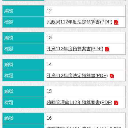
澄
12
清
民政局112年度法定預算書(PDF)
雙
語
詞
13
彙
孔廟112年度預算案書(PDF)
台
北
14
通
孔廟112年度法定預算書(PDF)
陳
情
15
系
統
殯葬管理處112年預算案書(PDF)
公
民
16
參