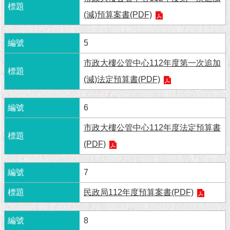
現
臺
(減)預算案書(PDF)
北
5
活
動
市政大樓公管中心112年度第一次追加
主
(減)法定預算書(PDF)
題
館
6
與
市政大樓公管中心112年度法定預算書
民
互
(PDF)
動
7
活
動
民政局112年度預算案書(PDF)
主
題
8
館