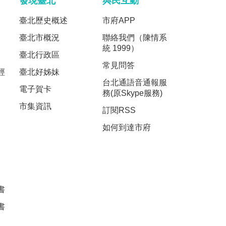
發現臺北
與民互動
臺北歷史概述
市府APP
臺北市概況
聯絡我們（陳情系
統 1999）
臺北行政區
常見問答
經
臺北好姊妹
台北通語音通報服
電子賀卡
務(原Skype服務)
市集資訊
訂閱RSS
如何到達市府
書
書