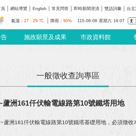
首頁
網站導覽
常見問答
即時新聞澄清
雙語詞彙
台北
English
氣溫：
27 - 29 ℃
降雨：
90%
115-08-08
星期六
16:07
公告
施政願景及成果
市政資料館
一般徵收查詢專區
蘆洲161仟伏輸電線路第10號鐵塔用地
~蘆洲161仟伏輸電線路第10號鐵塔基礎用地，必須徵收