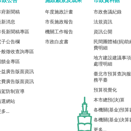
市政公告
施政願景及成果
市政資料館
市府新聞稿
年度施政計畫
市政會議紀錄
最新消息
市長施政報告
法規資訊
市長新聞稿專區
機關工作報告
資訊公開
電子公告欄
市政白皮書
民間團體補(捐)助
費明細
一般徵收查詢專區
地方建設建議事項
回饋金專區
處理明細
公益廣告版面資訊
臺北市預算查詢服
務平臺
收費廣告版面資訊
預算視覺化
酒駕防制宣導
本市總預(決)算
精選網站
各機關(基金)預算
多...
各機關(基金)決算
更多...