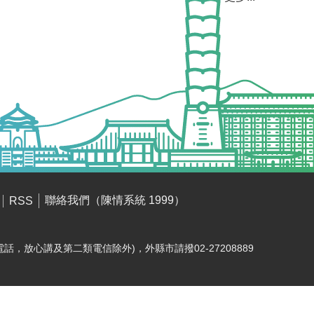
聯絡我們（陳情系統 1999）
RSS
電話，放心講及第二類電信除外)，外縣市請撥02-27208889