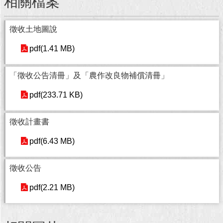
相關檔案
回
徵收土地圖說
首
頁
pdf(1.41 MB)
網
站
「徵收公告清冊」及「農作改良物補償清冊」
導
覽
pdf(233.71 KB)
English
徵收計畫書
常
pdf(6.43 MB)
見
問
徵收公告
答
pdf(2.21 MB)
即
時
新
聞