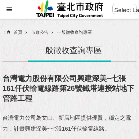
:::
Select L
進
跳到主要內容區塊
階
搜
:::
首頁
市政公告
一般徵收查詢專區
尋
一般徵收查詢專區
市
民
台灣電力股份有限公司興建深美~七張
服
161仟伏輸電線路第26號鐵塔連接站地下
務
管路工程
市
府
團
台灣電力公司為文山、新店地區提供優質，穩定之電
隊
力，計畫興建深美~七張161仟伏輸電線路。