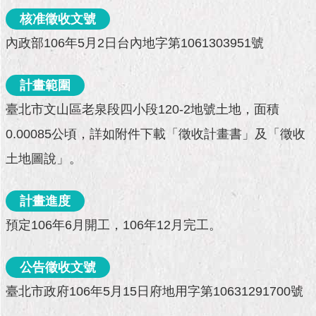
市
政
核准徵收文號
公
內政部106年5月2日台內地字第1061303951號
告
施
計畫範圍
政
臺北市文山區老泉段四小段120-2地號土地，面積
願
景
0.00085公頃，詳如附件下載「徵收計畫書」及「徵收
及
成
土地圖說」。
果
計畫進度
市
政
預定106年6月開工，106年12月完工。
資
料
公告徵收文號
館
臺北市政府106年5月15日府地用字第10631291700號
發