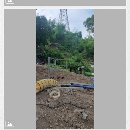
與
專
區
臺
北
旅
遊
網
政
府
網
站
資
料
開
放
宣
告