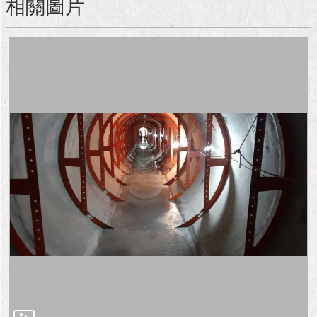
相關圖片
澄
清
雙
語
詞
彙
台
北
通
陳
情
系
統
公
民
參