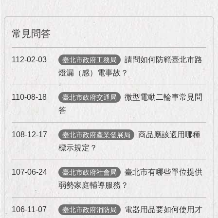
隱
私
權
常見問答
及
資
訊
112-02-03
請問如何防範臺北市路
臺北市政府工務局
安
燈漏（感）電事故？
全
政
策
110-08-18
微型電動二輪車常見問
臺北市政府交通局
答
RSS
108-12-17
商品應該適用哪種
臺北市政府產業發展局
聯
絡
標示規定？
我
們
107-06-24
臺北市有哪些單位提供
臺北市政府社會局
（陳
弱勢家庭輔導服務？
情
系
統
106-11-07
電器用品要如何使用才
臺北市政府消防局