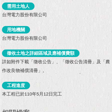
現
需用土地人
臺
北
台灣電力股份有限公司
活
用地機關
動
主
台灣電力股份有限公司
題
館
徵收土地之詳細區域及應補償費額
與
詳如附件下載「徵收公告」、「徵收公告清冊」及「農
民
互
作改良物補償清冊」。
動
工程進度
活
動
本工程已於110年5月12日完工
主
題
館