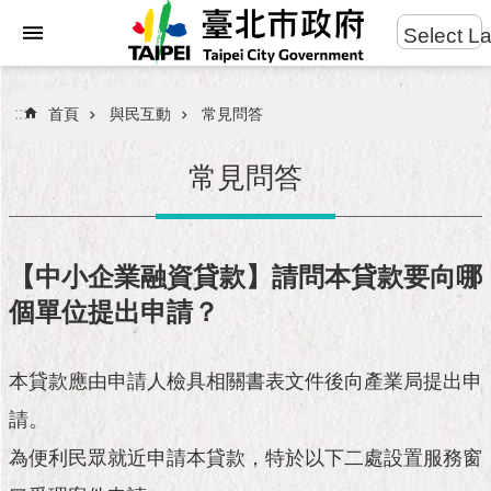
:::
Select L
進
跳到主要內容區塊
階
搜
:::
首頁
與民互動
常見問答
尋
常見問答
市
民
【中小企業融資貸款】請問本貸款要向哪
服
個單位提出申請？
務
市
本貸款應由申請人檢具相關書表文件後向產業局提出申
府
團
請。
隊
為便利民眾就近申請本貸款，特於以下二處設置服務窗