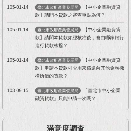
現
105-01-14
【中小企業融資貸
臺
臺北市政府產業發展局
北
款】請問本貸款之審查重點為何？
活
105-01-14
【中小企業融資貸
臺北市政府產業發展局
動
款】請問本貸款如經核准後，會由哪家銀行
主
進行貸款核撥？
題
館
105-01-14
【中小企業融資貸
臺北市政府產業發展局
款】申請本貸款可否用來償還向其他金融機
與
民
構所借的貸款？
互
動
103-09-15
「臺北市中小企業
臺北市政府產業發展局
融資貸款」只能申請一次嗎？
活
動
主
題
館
滿意度調查