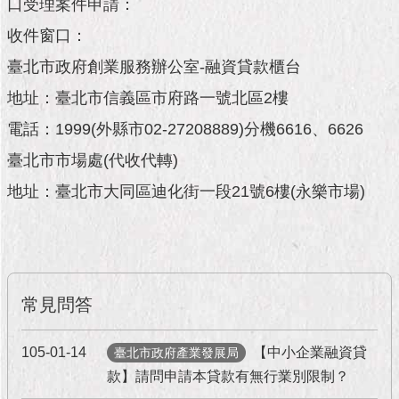
市
口受理案件申請：
政
收件窗口：
公
告
臺北市政府創業服務辦公室-融資貸款櫃台
地址：臺北市信義區市府路一號北區2樓
施
政
電話：1999(外縣市02-27208889)分機6616、6626
願
臺北市市場處(代收代轉)
景
及
地址：臺北市大同區迪化街一段21號6樓(永樂市場)
成
果
市
政
資
常見問答
料
館
105-01-14
【中小企業融資貸
臺北市政府產業發展局
款】請問申請本貸款有無行業別限制？
發