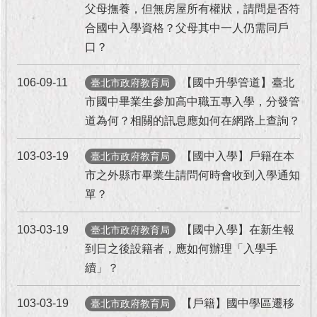
現
父母撫養，但無房屋所有權狀，請問是否符
臺
合國中入學資格？父母其中一人仍需同戶
北
口？
活
106-09-11
【國中升學管道】臺北
臺北市政府教育局
動
主
市國中畢業生參加高中職五專入學，分發管
題
道為何？相關的訊息應如何在網路上查詢？
館
103-03-19
【國中入學】戶籍在本
臺北市政府教育局
與
市之外縣市畢業生請問何時會收到入學通知
民
單？
互
動
103-03-19
【國中入學】在新生報
臺北市政府教育局
活
到日之後設籍者，應如何辦理「入學手
動
續」？
主
題
103-03-19
【戶籍】國中學區遷移
臺北市政府教育局
館