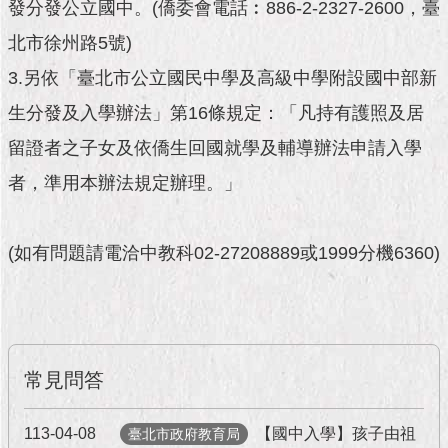
市
發分發公立國中。(僑委會電話︰886-2-2327-2600，臺
政
北市徐州路5號)
公
告
3.另依「臺北市公立國民中學及高級中學附設國中部新
生分發及入學辦法」第16條規定：「凡持有護照及居
施
政
留證者之子女及依僑生回國就學及輔導辦法申請入學
願
景
者，準用本辦法規定辦理。」
及
成
果
(如有問題請電洽中教科02-27208889或1999分機6360)
市
政
資
料
常見問答
館
發
113-04-08
【國中入學】孩子由祖
臺北市政府教育局