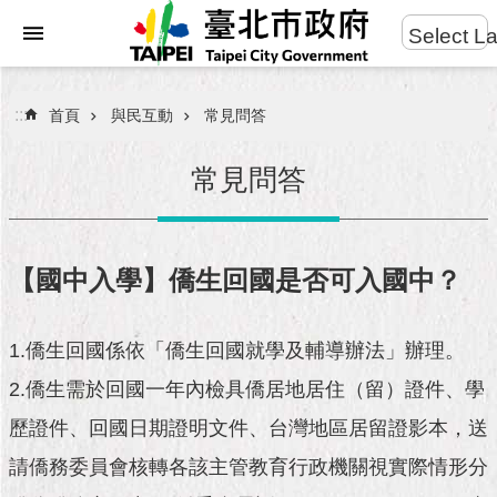
:::
Select L
進
跳到主要內容區塊
階
搜
:::
首頁
與民互動
常見問答
尋
常見問答
市
民
【國中入學】僑生回國是否可入國中？
服
務
1.僑生回國係依「僑生回國就學及輔導辦法」辦理。
市
2.僑生需於回國一年內檢具僑居地居住（留）證件、學
府
團
歷證件、回國日期證明文件、台灣地區居留證影本，送
隊
請僑務委員會核轉各該主管教育行政機關視實際情形分