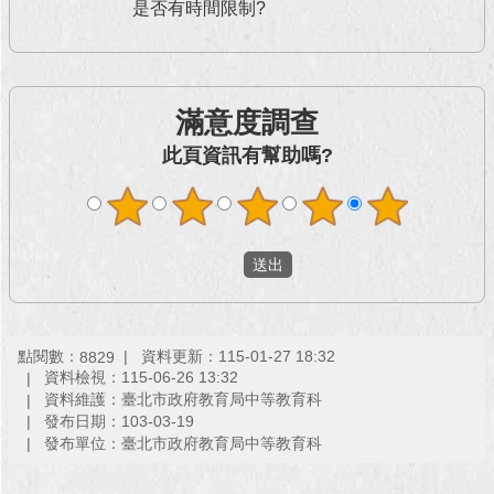
是否有時間限制?
回
首
頁
滿意度調查
網
此頁資訊有幫助嗎?
站
導
覽
English
常
見
問
點閱數：
資料更新：115-01-27 18:32
8829
答
資料檢視：115-06-26 13:32
資料維護：臺北市政府教育局中等教育科
發布日期：103-03-19
即
發布單位：臺北市政府教育局中等教育科
時
新
聞