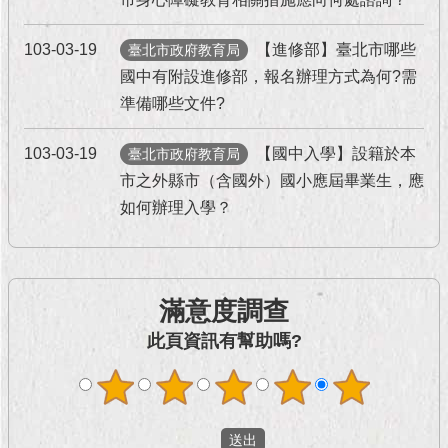
現
臺
北
103-03-19
【進修部】臺北市哪些
臺北市政府教育局
國中有附設進修部，報名辦理方式為何?需
活
準備哪些文件?
動
主
103-03-19
【國中入學】設籍於本
臺北市政府教育局
題
市之外縣市（含國外）國小應屆畢業生，應
館
如何辦理入學？
與
民
互
動
滿意度調查
此頁資訊有幫助嗎?
活
動
主
題
館