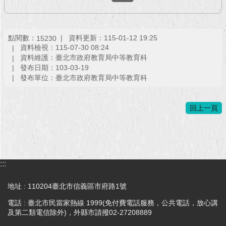
回
首
點閱數：
資料更新：115-01-12 19:25
15230
頁
資料檢視：115-07-30 08:24
資料維護：臺北市政府教育局中等教育科
網
發布日期：103-03-19
站
發布單位：臺北市政府教育局中等教育科
導
覽
回上一頁
English
常
見
問
:::
答
地址 : 110204臺北市信義區市府路1號
即
電話 : 臺北市民當家熱線 1999(免付費電話服務，公共電話，放心講
時
及第二類電信除外)，外縣市請撥02-27208889
新
聞