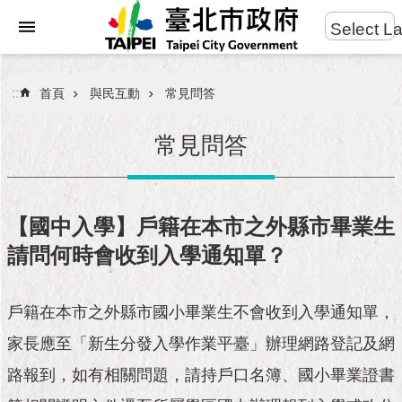
:::
Select L
進
跳到主要內容區塊
階
搜
:::
首頁
與民互動
常見問答
尋
常見問答
市
民
【國中入學】戶籍在本市之外縣市畢業生
服
請問何時會收到入學通知單？
務
市
戶籍在本市之外縣市國小畢業生不會收到入學通知單，
府
團
家長應至「新生分發入學作業平臺」辦理網路登記及網
隊
路報到，如有相關問題，請持戶口名簿、國小畢業證書