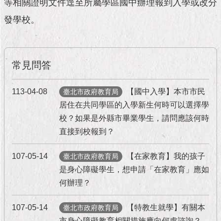
市
等相關證明文件逕至所屬學區國中辦理報到入學或改分
政
發學校。
公
告
施
常見問答
政
願
景
113-04-08
【國中入學】本市市民
臺北市政府教育局
及
居住在共同學區的入學新生何時可以選擇學
成
校？如果是外縣市畢業學生，請問應該何時
果
直接到校報到？
市
政
107-05-14
【在家教育】我的孩子
臺北市政府教育局
資
是身心障礙學生，想申請「在家教育」應如
料
何辦理？
館
107-05-14
【特教生就學】有關本
臺北市政府教育局
發
市身心障礙教育相關措施應向何處諮詢？