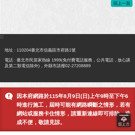
回上一頁
澄
清
雙
語
:::
詞
彙
地址 : 110204臺北市信義區市府路1號
台
電話 : 臺北市民當家熱線 1999(免付費電話服務，公共電話，放心講
北
及第二類電信除外)，外縣市請撥02-27208889
通
陳
情
因本府網路於115年8月9日(日)上午9時至下午6
系
統
時進行施工，屆時可能有網路瞬斷之情形，若有
網站或服務卡住情形，請重新連線即可排除，造
公
成不便，敬請見諒。
民
參