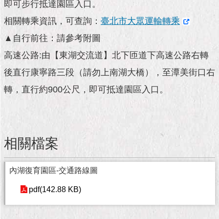
市
即可步行抵達園區入口。
政
相關轉乘資訊，可查詢：
臺北市大眾運輸轉乘
公
告
▲自行前往：請參考附圖
高速公路:由【東湖交流道】北下匝道下高速公路右轉
施
政
後直行康寧路三段（請勿上南湖大橋），至潭美街口右
願
景
轉，直行約900公尺，即可抵達園區入口。
及
成
果
相關檔案
市
政
資
內湖復育園區-交通路線圖
料
館
pdf(142.88 KB)
發