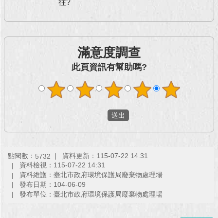
往?
回
首
頁
滿意度調查
網
此頁資訊有幫助嗎?
站
導
覽
English
常
見
問
點閱數：
資料更新：115-07-22 14:31
5732
答
資料檢視：115-07-22 14:31
資料維護：臺北市政府環境保護局廢棄物處理場
發布日期：104-06-09
即
發布單位：臺北市政府環境保護局廢棄物處理場
時
新
聞