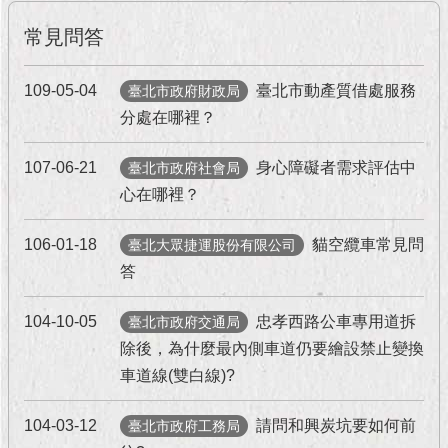
現
臺
常見問答
北
109-05-04
臺北市動產質借處服務
臺北市政府財政局
活
分處在哪裡？
動
主
題
107-06-21
身心障礙者需求評估中
臺北市政府社會局
館
心在哪裡？
與
106-01-18
貓空纜車常見問
臺北大眾捷運股份有限公司
民
答
互
動
104-10-05
忠孝西路公車專用道拆
臺北市政府交通局
除後，為什麼最內側車道仍要繪設禁止變換
活
動
車道線(雙白線)?
主
題
104-03-12
請問和興炭坑要如何前
臺北市政府工務局
館