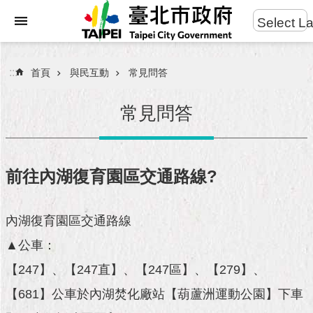
:::
Select L
進
跳到主要內容區塊
階
搜
:::
首頁
與民互動
常見問答
尋
常見問答
市
民
前往內湖復育園區交通路線?
服
務
內湖復育園區交通路線
市
▲公車：
府
團
【247】、【247直】、【247區】、【279】、
隊
【681】公車於內湖焚化廠站【葫蘆洲運動公園】下車