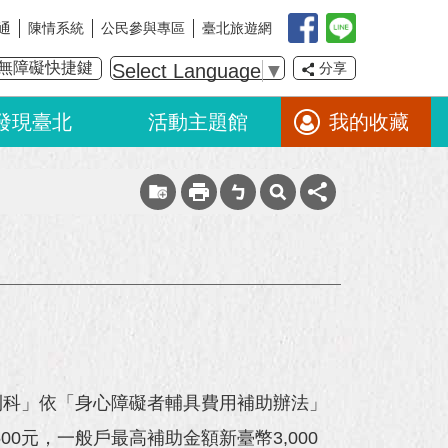
通
陳情系統
公民參與專區
臺北旅遊網
無障礙快捷鍵
Select Language
▼
分享
發現臺北
活動主題館
我的收藏
利科」依「身心障礙者輔具費用補助辦法」
0元，一般戶最高補助金額新臺幣3,000