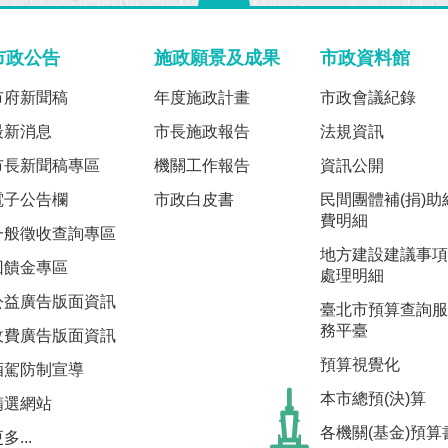
市政公告
施政願景及成果
市政資料館
市府新聞稿
年度施政計畫
市政會議紀錄
最新消息
市長施政報告
法規資訊
市長新聞稿專區
機關工作報告
資訊公開
電子公告欄
市政白皮書
民間團體補(捐)助
費明細
一般徵收查詢專區
地方建設建議事項
回饋金專區
處理明細
公益廣告版面資訊
臺北市預算查詢服
務平臺
收費廣告版面資訊
預算視覺化
酒駕防制宣導
本市總預(決)算
精選網站
各機關(基金)預算
多...