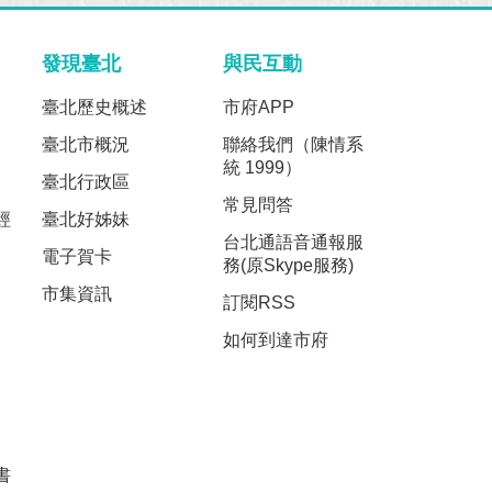
發現臺北
與民互動
臺北歷史概述
市府APP
臺北市概況
聯絡我們（陳情系
統 1999）
臺北行政區
常見問答
經
臺北好姊妹
台北通語音通報服
電子賀卡
務(原Skype服務)
市集資訊
訂閱RSS
如何到達市府
書