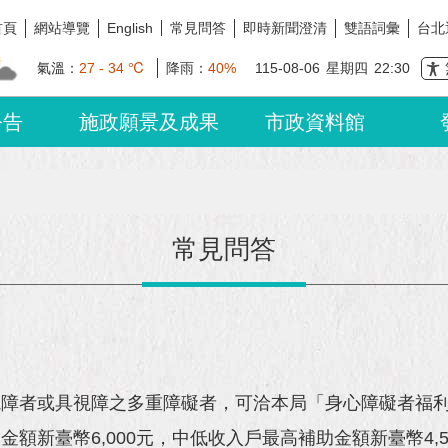
首頁
網站導覽
常見問答
即時新聞澄清
雙語詞彙
台北
English
氣溫：
27 - 34 ℃
降雨：
40%
115-08-06
星期四
22:30
公告
施政願景及成果
市政資料館
常見問答
視障者或具視障之多重障礙者，可洽本局「身心障礙者福
新臺幣6,000元，中低收入戶最高補助金額新臺幣4,50