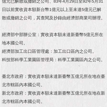
市
億元已解散或撤銷之公司、83年4月29日至92年5月31
政
日以前實收資本額新台幣1億元以上至未達5億元已解
公
告
散或撤銷之公司，其查閱及抄錄由經濟部商業司辦理。
施
政
經濟部中部辦公室：實收資本額未達新臺幣5億元所在
願
地本國公司。
景
及
經濟部加工出口區管理處：加工出口區內之公司。
成
果
科技部科學工業園區管理局：科學工業園區內之公司。
市
政
臺北市政府：實收資本額未達新臺幣五億元所在地在臺
資
北市轄區內本國公司。
料
館
新北市政府：實收資本額未達新臺幣五億元所在地在新
北市轄區內本國公司。
發