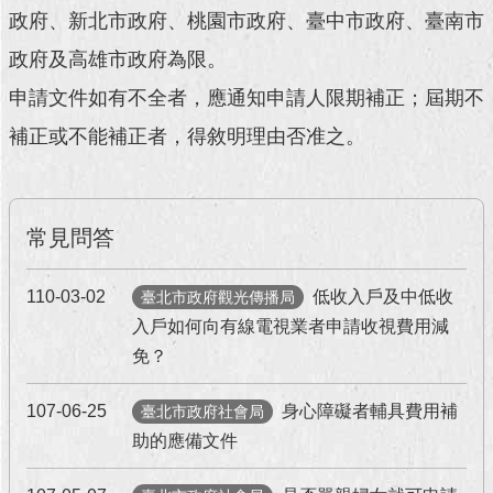
政府、新北市政府、桃園市政府、臺中市政府、臺南市
回
政府及高雄市政府為限。
首
頁
申請文件如有不全者，應通知申請人限期補正；屆期不
補正或不能補正者，得敘明理由否准之。
網
站
導
覽
常見問答
English
110-03-02
低收入戶及中低收
臺北市政府觀光傳播局
常
見
入戶如何向有線電視業者申請收視費用減
問
免？
答
107-06-25
身心障礙者輔具費用補
臺北市政府社會局
即
助的應備文件
時
新
聞