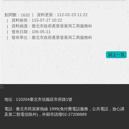
與
專
區
點閱數：
資料更新：112-02-23 11:22
1632
資料檢視：115-07-27 10:22
臺
資料維護：臺北市政府產業發展局工商服務科
發布日期：106-05-11
北
發布單位：臺北市政府產業發展局工商服務科
旅
遊
網
回上一頁
政
府
網
站
:::
資
料
地址 : 110204臺北市信義區市府路1號
開
放
電話 : 臺北市民當家熱線 1999(免付費電話服務，公共電話，放心講
宣
及第二類電信除外)，外縣市請撥02-27208889
告