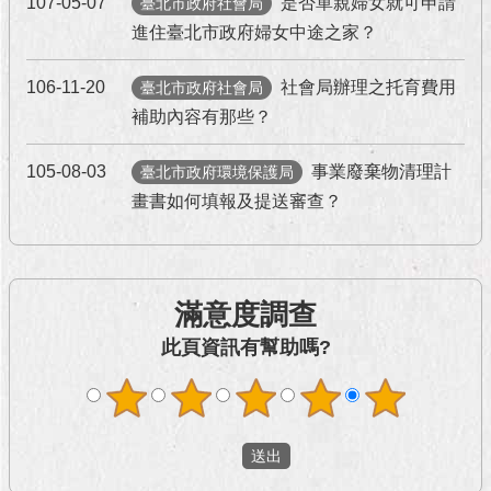
107-05-07
是否單親婦女就可申請
臺北市政府社會局
澄
進住臺北市政府婦女中途之家？
清
106-11-20
社會局辦理之托育費用
臺北市政府社會局
雙
語
補助內容有那些？
詞
彙
105-08-03
事業廢棄物清理計
臺北市政府環境保護局
畫書如何填報及提送審查？
台
北
通
陳
滿意度調查
情
此頁資訊有幫助嗎?
系
統
公
民
參