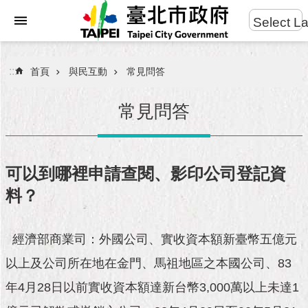
:::
Select L
進
跳到主要內容區塊
階
搜
:::
首頁
與民互動
常見問答
尋
常見問答
市
民
可以到哪裡申請查閱、影印公司登記資
服
料？
務
市
經濟部商業司：外國公司、實收資本額新臺幣五億元
府
團
以上及公司所在地在金門、馬祖地區之本國公司、83
隊
年4月28日以前實收資本額達新台幣3,000萬以上未達1