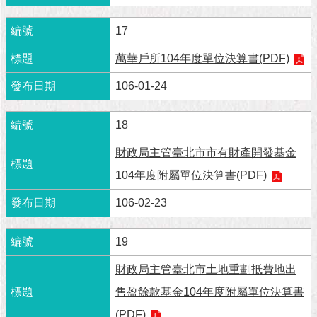
隱
私
17
權
及
萬華戶所104年度單位決算書(PDF)
資
訊
106-01-24
安
全
政
18
策
財政局主管臺北市市有財產開發基金
RSS
104年度附屬單位決算書(PDF)
聯
106-02-23
絡
我
19
們
（陳
財政局主管臺北市土地重劃抵費地出
情
系
售盈餘款基金104年度附屬單位決算書
統
(PDF)