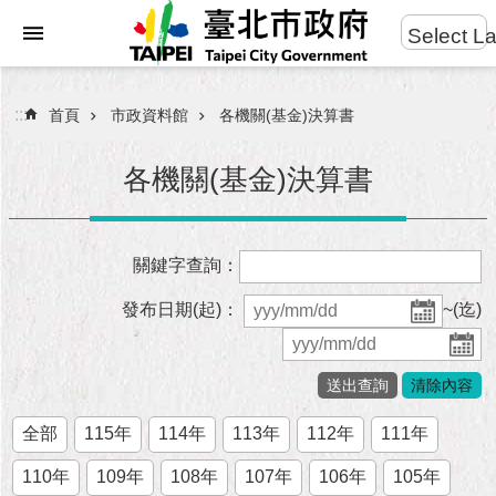
:::
Select L
進
跳到主要內容區塊
階
搜
:::
首頁
市政資料館
各機關(基金)決算書
尋
各機關(基金)決算書
市
關鍵字查詢：
民
服
發布日期(起)：
~(迄)
務
市
府
團
全部
115年
114年
113年
112年
111年
隊
110年
109年
108年
107年
106年
105年