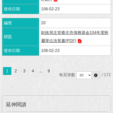
1999）
106-02-23
20
財政局主管臺北市債務基金104年度附
屬單位決算書(PDF)
106-02-23
1
2
3
4
...
9
每頁筆數
/
172
延伸閱讀