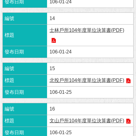
與
106-01-24
專
區
14
臺
士林戶所104年度單位決算書(PDF)
北
旅
遊
106-01-24
網
政
15
府
網
北投戶所104年度單位決算書(PDF)
站
資
106-01-25
料
開
16
放
宣
文山戶所104年度單位決算書(PDF)
告
106-01-25