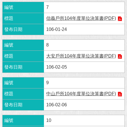
7
回
首
信義戶所104年度單位決算書(PDF)
頁
106-01-24
網
站
8
導
覽
大安戶所104年度單位決算書(PDF)
English
106-02-05
常
9
見
問
中山戶所104年度單位決算書(PDF)
答
106-02-06
即
時
10
新
聞