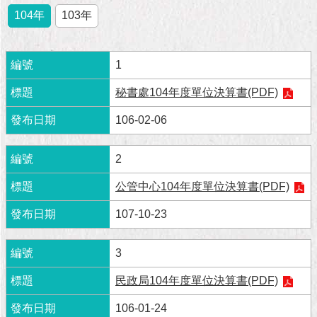
市
104年
103年
政
公
告
1
施
秘書處104年度單位決算書(PDF)
政
願
106-02-06
景
及
成
2
果
公管中心104年度單位決算書(PDF)
市
107-10-23
政
資
3
料
館
民政局104年度單位決算書(PDF)
發
106-01-24