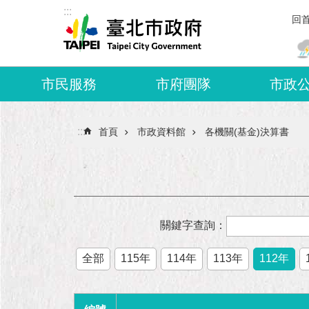
:::
跳到主要內容區塊
回
市民服務
市府團隊
市政
:::
首頁
市政資料館
各機關(基金)決算書
關鍵字查詢：
全部
115年
114年
113年
112年