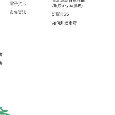
台北通語音通報服
電子賀卡
務(原Skype服務)
市集資訊
訂閱RSS
如何到達市府
書
書