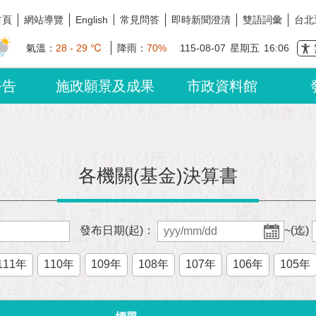
首頁
網站導覽
常見問答
即時新聞澄清
雙語詞彙
台北
English
氣溫：
28 - 29 ℃
降雨：
70%
115-08-07
星期五
16:06
公告
施政願景及成果
市政資料館
各機關(基金)決算書
發布日期(起)：
~(迄)
111年
110年
109年
108年
107年
106年
105年