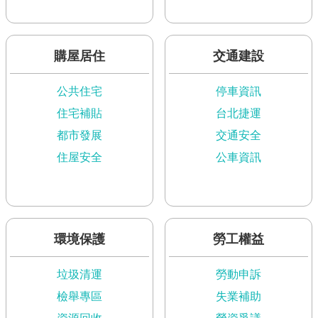
網
站
購屋居住
交通建設
導
覽
公共住宅
停車資訊
English
住宅補貼
台北捷運
常
都市發展
交通安全
見
住屋安全
公車資訊
問
答
即
時
環境保護
勞工權益
新
聞
澄
垃圾清運
勞動申訴
清
檢舉專區
失業補助
雙