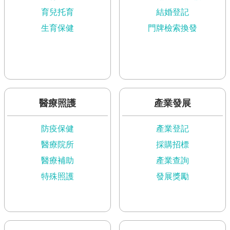
市
政
育兒托育
結婚登記
公
生育保健
門牌檢索換發
告
施
政
願
景
醫療照護
產業發展
及
成
果
防疫保健
產業登記
醫療院所
採購招標
市
醫療補助
產業查詢
政
資
特殊照護
發展獎勵
料
館
發