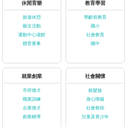
現
休閒育樂
教育學習
臺
北
旅遊休憩
學齡前教育
藝文活動
國小
活
動
運動中心場館
社會教育
主
體育賽事
國中
題
館
與
民
就業創業
社會關懷
互
動
市府徵才
銀髮族
活
職業訓練
身心障礙
動
企業徵才
社會救助
主
創業輔導
兒童及青少年
題
館