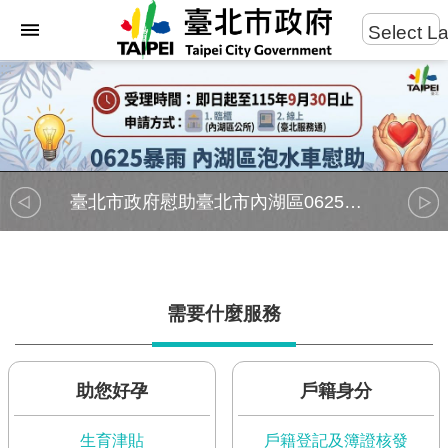
:::
Select L
進
:::
跳到主要內容區塊
階
搜
尋
臺北市政府慰助臺北市內湖區0625暴雨泡水車輛實施計畫
市
民
服
務
需要什麼服務
市
府
團
助您好孕
戶籍身分
隊
生育津貼
戶籍登記及簿證核發