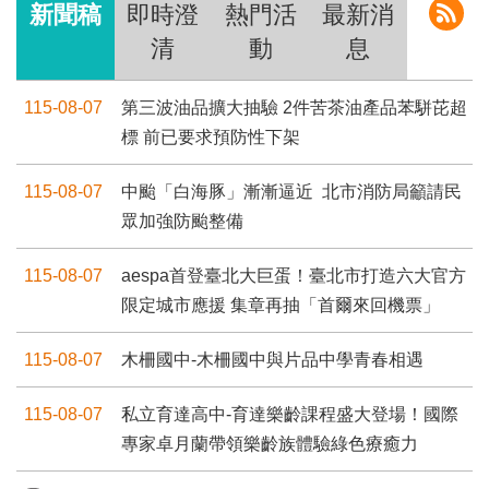
新聞稿
即時澄
熱門活
最新消
清
動
息
115-08-07
第三波油品擴大抽驗 2件苦茶油產品苯駢芘超
標 前已要求預防性下架
115-08-07
中颱「白海豚」漸漸逼近 北市消防局籲請民
眾加強防颱整備
115-08-07
aespa首登臺北大巨蛋！臺北市打造六大官方
限定城市應援 集章再抽「首爾來回機票」
115-08-07
木柵國中-木柵國中與片品中學青春相遇
115-08-07
私立育達高中-育達樂齡課程盛大登場！國際
專家卓月蘭帶領樂齡族體驗綠色療癒力