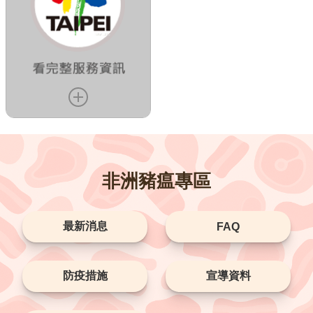
臺
北
旅
遊
網
政
府
網
站
資
料
非洲豬瘟專區
開
放
宣
告
最新消息
FAQ
隱
私
防疫措施
宣導資料
權
及