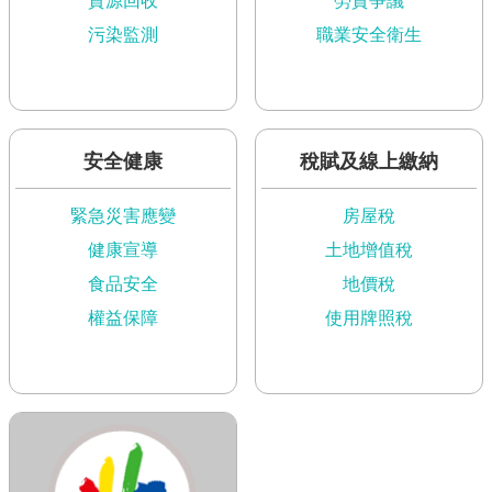
資源回收
勞資爭議
語
污染監測
職業安全衛生
詞
彙
台
北
安全健康
稅賦及線上繳納
通
陳
緊急災害應變
房屋稅
情
健康宣導
土地增值稅
系
統
食品安全
地價稅
權益保障
使用牌照稅
公
民
參
與
專
區