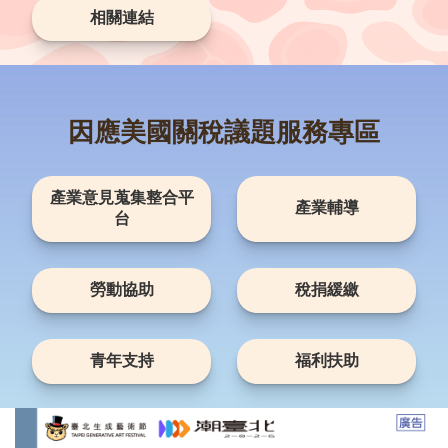
資
相關連結
訊
安
全
政
策
因應美國關稅議題服務專區
RSS
聯
產業意見蒐集整合平
產業輔導
絡
台
我
們
（陳
勞動協助
稅捐緩繳
情
系
統
青年支持
福利扶助
1999）