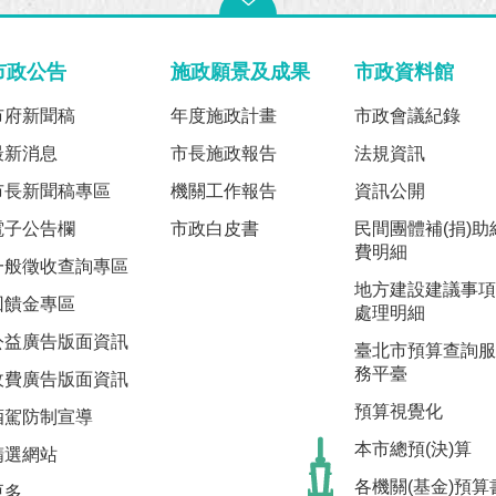
市政公告
施政願景及成果
市政資料館
市府新聞稿
年度施政計畫
市政會議紀錄
最新消息
市長施政報告
法規資訊
市長新聞稿專區
機關工作報告
資訊公開
電子公告欄
市政白皮書
民間團體補(捐)助
費明細
一般徵收查詢專區
地方建設建議事項
回饋金專區
處理明細
公益廣告版面資訊
臺北市預算查詢服
務平臺
收費廣告版面資訊
預算視覺化
酒駕防制宣導
本市總預(決)算
精選網站
各機關(基金)預算
多...