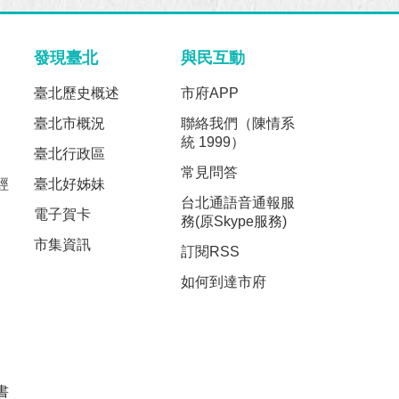
發現臺北
與民互動
臺北歷史概述
市府APP
臺北市概況
聯絡我們（陳情系
統 1999）
臺北行政區
常見問答
經
臺北好姊妹
台北通語音通報服
電子賀卡
務(原Skype服務)
市集資訊
訂閱RSS
如何到達市府
書