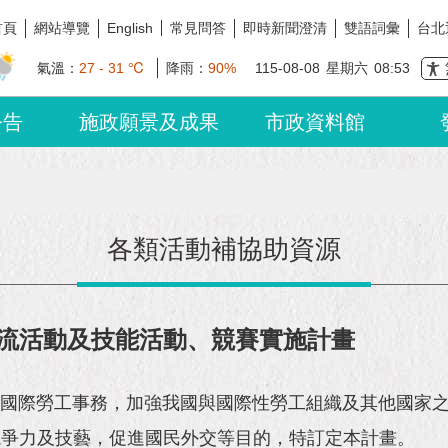
首頁
網站導覽
常見問答
即時新聞澄清
雙語詞彙
台北
English
氣溫：
27 - 31 ℃
降雨：
90%
115-08-08
星期六
08:53
公告
施政願景及成果
市政資料館
各類活動補協助資源
流活動及技能活動、競賽實施計畫
際勞工事務，加強我國與國際性勞工組織及其他國家之
競爭力及技藝，促進國民外交等目的，特訂定本計畫。