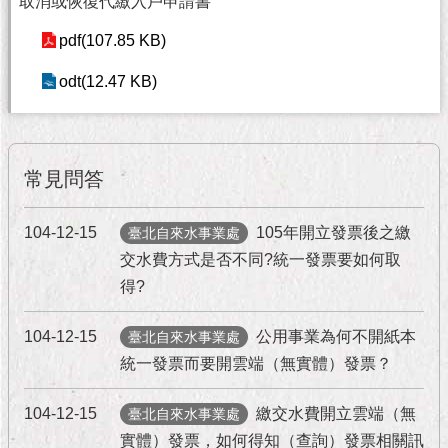
取消或恢復代繳入戶申請書
隱
私
pdf(107.85 KB)
權
及
odt(12.47 KB)
資
訊
安
全
政
常見問答
策
104-12-15
105年開立發票後之繳
臺北自來水事業處
RSS
交水費方式是否不同?統一發票要如何取
聯
得?
絡
我
104-12-15
公用事業為何不開紙本
臺北自來水事業處
們
統一發票而要開雲端（無實體）發票？
（陳
情
系
104-12-15
繳交水費開立雲端（無
臺北自來水事業處
統
實體）發票，如何得知（查詢）發票相關訊