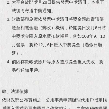
現
大平台於開獎月28日提供發票中獎清冊，本處下
臺
載後將寄送中獎通知。
北
財政部印刷廠依發票中獎清冊將獎金匯款資訊傳
活
送至相關金融（郵政）機構，於開獎日次月6日將
動
主
中獎獎金匯入原水費扣款帳戶，例如108年9、10
題
月發票，將於12月6日匯入中獎獎金（遇假日順
館
延）。
與
倘因存款帳號除戶等原因造成獎金匯入失敗，將
民
互
另行通知用戶。
動
活
動
肆、法源依據
主
依財政部公布實施之「公用事業申請辦理代用戶指定帳
題
館
戶匯入雲端發票中獎獎金作業規定」，向主管稽徵機關