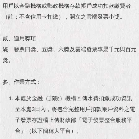
市
用戶以金融機構或郵政機構存款帳戶成功扣款繳費者
政
公
（註：不含信用卡扣繳），開立之雲端發票小獎。
告
施
貳、適用獎項
政
統一發票四獎、五獎、六獎及雲端發票專屬千元與百元
願
景
獎。
及
成
果
参、作業方式：
市
本處於金融（郵政）機構回傳水費扣繳成功資訊
政
資
至本處3日內，將包含完整用戶扣款帳戶資料之電
料
館
子發票存證檔上傳財政部「電子發票整合服務平
台」（以下簡稱大平台）。
發