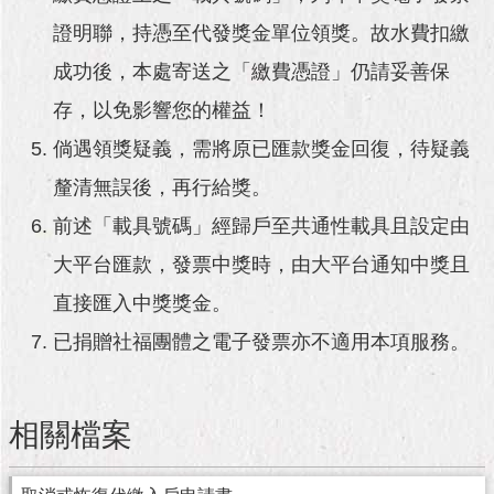
與
專
證明聯，持憑至代發獎金單位領獎。故水費扣繳
區
成功後，本處寄送之「繳費憑證」仍請妥善保
臺
存，以免影響您的權益！
北
旅
倘遇領獎疑義，需將原已匯款獎金回復，待疑義
遊
釐清無誤後，再行給獎。
網
前述「載具號碼」經歸戶至共通性載具且設定由
政
大平台匯款，發票中獎時，由大平台通知中獎且
府
網
直接匯入中獎獎金。
站
資
已捐贈社福團體之電子發票亦不適用本項服務。
料
開
放
宣
相關檔案
告