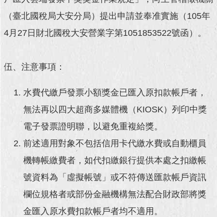
（臺北國稅局大安分局）提出申請並奉准實施（105年
回
首
4月27日財北國稅大安營業字第1051853522號函）。
頁
網
伍、注意事項：
站
導
覽
水費代繳戶發票小額獎金已匯入原扣款帳戶者，
無法再以四大超商多媒體機（KIOSK）列印中獎
English
電子發票證明聯，以避免重複給獎。
常
前述適用對象不包括信用卡代繳水費或自動櫃員
見
問
機轉帳繳費者，如代扣繳銀行提供本處之扣繳帳
答
號資料為「虛擬帳號」或不符傳送匯款帳戶資訊
即
欄位規格者或部份金融機構無法配合財政部將獎
時
新
金匯入原水費扣款帳戶者均不適用。
聞