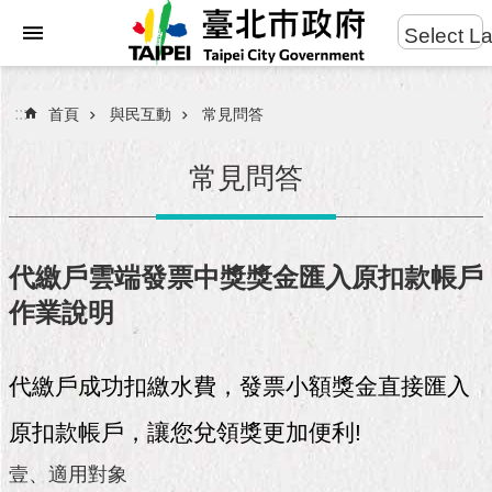
:::
Select L
進
跳到主要內容區塊
階
搜
:::
首頁
與民互動
常見問答
尋
常見問答
市
民
代繳戶雲端發票中獎獎金匯入原扣款帳戶
服
作業說明
務
市
代繳戶成功扣繳水費，發票小額獎金直接匯入
府
團
原扣款帳戶，讓您兌領獎更加便利!
隊
壹、適用對象