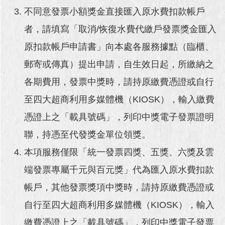
澄
不同意發票小額獎金直接匯入原水費扣款帳戶
清
者，請填寫「取消/恢復水費代繳戶發票獎金匯入
雙
原扣款帳戶申請書」向本處各服務據點（臨櫃、
語
郵寄或傳真）提出申請，自生效日起，所繳納之
詞
彙
各期費用，發票中獎時，請持原繳費憑證或自行
台
至四大超商利用多媒體機（KIOSK），輸入繳費
北
憑證上之「載具號碼」，列印中獎電子發票證明
通
聯，持憑至代發獎金單位領獎。
陳
本項服務僅限「統一發票四獎、五獎、六獎及雲
情
系
端發票專屬千元與百元獎」代為匯入原水費扣款
統
帳戶，其他發票獎項中獎時，請持原繳費憑證或
公
自行至四大超商利用多媒體機（KIOSK），輸入
民
參
繳費憑證上之「載具號碼」，列印中獎電子發票