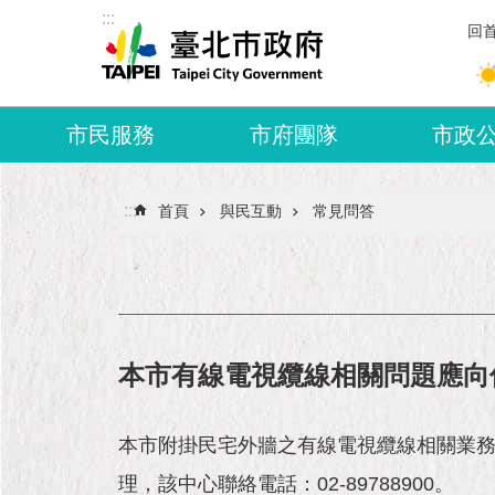
:::
跳到主要內容區塊
回
市民服務
市府團隊
市政
:::
首頁
與民互動
常見問答
本市有線電視纜線相關問題應向
本市附掛民宅外牆之有線電視纜線相關業
理，該中心聯絡電話：02-89788900。