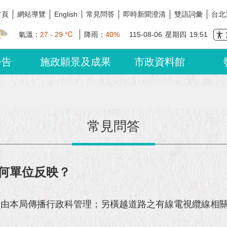
首頁
網站導覽
常見問答
即時新聞澄清
雙語詞彙
台北
English
氣溫：
27 - 29 ℃
降雨：
40%
115-08-06
星期四
19:51
公告
施政願景及成果
市政資料館
常見問答
何單位反映？
務由本局傳播行政科管理；另橫越道路之有線電視纜線相