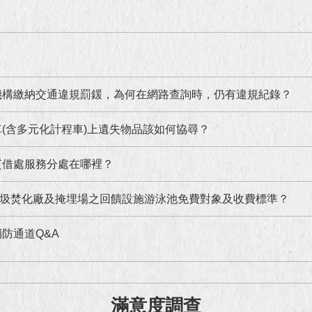
機構繳納交通違規罰鍰，為何在網路查詢時，仍有違規紀錄？
(含多元化計程車)上遺失物品該如何協尋？
質借處服務分處在哪裡？
圾焚化廠及掩埋場之回饋設施游泳池免費對象及收費標準？
防通道Q&A
滿意度調查