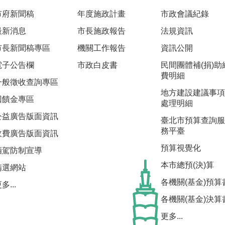
市府新聞稿
年度施政計畫
市政會議紀錄
最新消息
市長施政報告
法規資訊
市長新聞稿專區
機關工作報告
資訊公開
電子公告欄
市政白皮書
民間團體補(捐)助
費明細
一般徵收查詢專區
地方建設建議事項
回饋金專區
處理明細
公益廣告版面資訊
臺北市預算查詢服
務平臺
收費廣告版面資訊
預算視覺化
酒駕防制宣導
本市總預(決)算
精選網站
各機關(基金)預算
多...
各機關(基金)決算
更多...