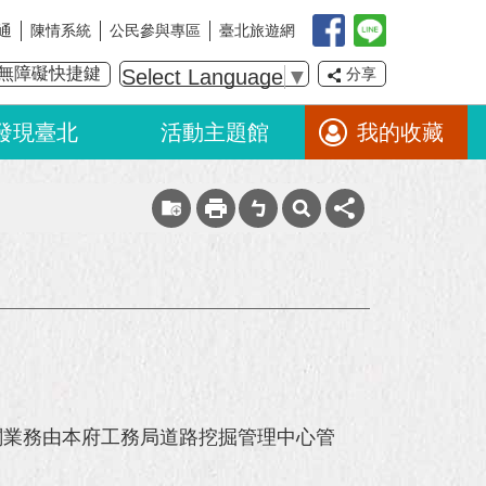
通
陳情系統
公民參與專區
臺北旅遊網
無障礙快捷鍵
Select Language
▼
分享
發現臺北
活動主題館
我的收藏
關業務由本府工務局道路挖掘管理中心管