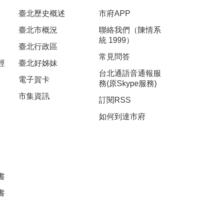
臺北歷史概述
市府APP
臺北市概況
聯絡我們（陳情系
統 1999）
臺北行政區
常見問答
經
臺北好姊妹
台北通語音通報服
電子賀卡
務(原Skype服務)
市集資訊
訂閱RSS
如何到達市府
書
書