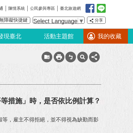
通
陳情系統
公民參與專區
臺北旅遊網
無障礙快捷鍵
Select Language
▼
分享
發現臺北
活動主題館
我的收藏
平等措施」時，是否依比例計算？
假等，雇主不得拒絕，並不得視為缺勤而影