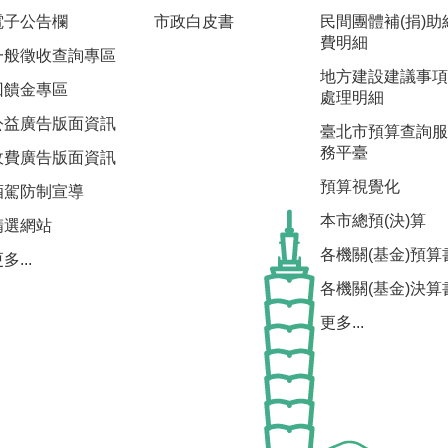
電子公告欄
市政白皮書
民間團體補(捐)助
費明細
一般徵收查詢專區
地方建設建議事項
回饋金專區
處理明細
公益廣告版面資訊
臺北市預算查詢服
務平臺
收費廣告版面資訊
預算視覺化
酒駕防制宣導
本市總預(決)算
精選網站
各機關(基金)預算
多...
各機關(基金)決算
更多...