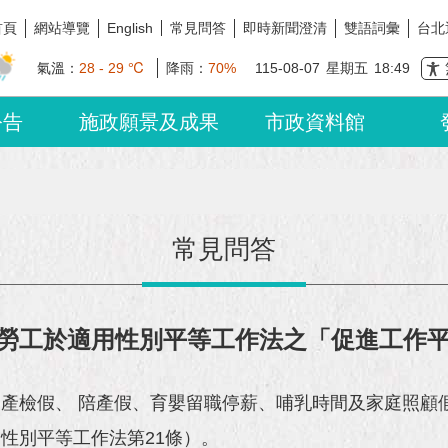
首頁
網站導覽
常見問答
即時新聞澄清
雙語詞彙
台北
English
氣溫：
28 - 29 ℃
降雨：
70%
115-08-07
星期五
18:49
公告
施政願景及成果
市政資料館
常見問答
勞工於適用性別平等工作法之「促進工作
產檢假、 陪產假、育嬰留職停薪、哺乳時間及家庭照顧
性別平等工作法第21條）。