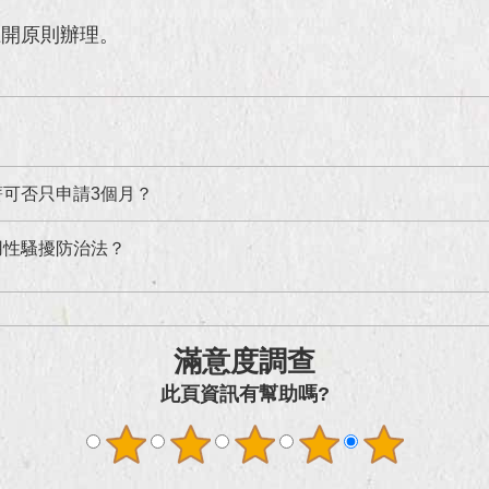
上開原則辦理。
薪可否只申請3個月？
用性騷擾防治法？
滿意度調查
此頁資訊有幫助嗎?