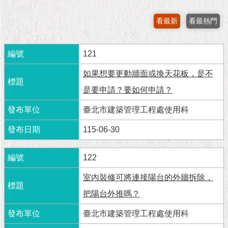
市
政
看最新
看最熱門
公
告
121
施
政
如果想要更動牆面或換天花板，是不
願
是要申請？要如何申請？
景
及
臺北市建築管理工程處使用科
成
果
115-06-30
市
122
政
資
室內裝修可將連接陽台的外牆拆除，
料
館
把陽台外推嗎？
臺北市建築管理工程處使用科
發