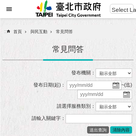
:::
Select L
進
跳到主要內容區塊
階
搜
:::
首頁
與民互動
常見問答
尋
常見問答
市
發布機關：
民
服
發布日期(起)：
~(迄)
務
市
請選擇服務類別：
府
團
請輸入關鍵字：
隊