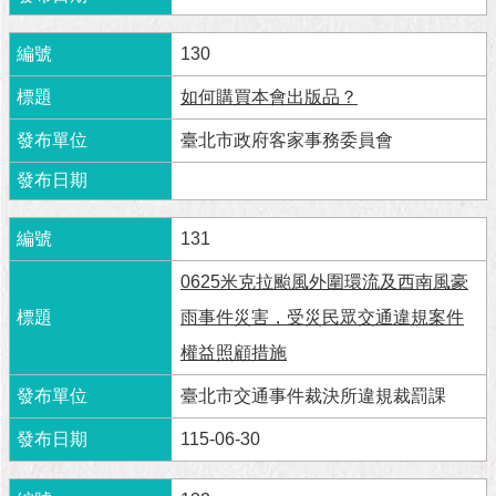
與
專
區
130
如何購買本會出版品？
臺
北
臺北市政府客家事務委員會
旅
遊
網
131
政
府
0625米克拉颱風外圍環流及西南風豪
網
站
雨事件災害，受災民眾交通違規案件
資
權益照顧措施
料
開
臺北市交通事件裁決所違規裁罰課
放
宣
115-06-30
告