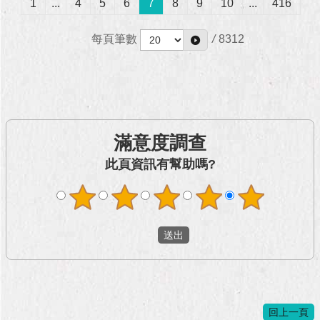
1
...
4
5
6
7
8
9
10
...
416
每頁筆數
/
8312
滿意度調查
此頁資訊有幫助嗎?
回上一頁