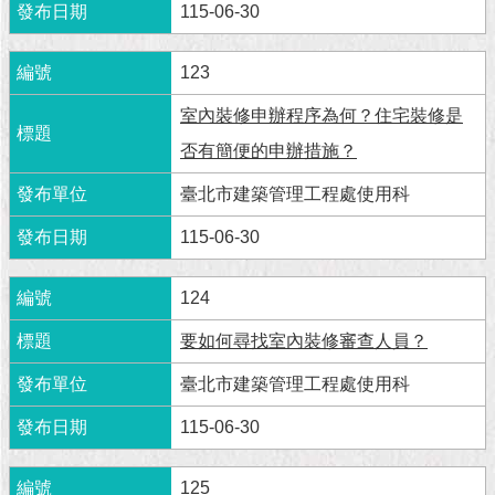
現
115-06-30
臺
北
123
活
室內裝修申辦程序為何？住宅裝修是
動
否有簡便的申辦措施？
主
題
臺北市建築管理工程處使用科
館
115-06-30
與
民
124
互
動
要如何尋找室內裝修審查人員？
臺北市建築管理工程處使用科
活
動
115-06-30
主
題
館
125