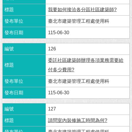
我要如何接洽各分區社區建築師?
回
首
臺北市建築管理工程處使用科
頁
115-06-30
網
站
126
導
覽
委託社區建築師辦理各項業務需要給
English
付多少費用?
常
臺北市建築管理工程處使用科
見
115-06-30
問
答
127
即
時
請問室內裝修施工時間為何?
新
聞
臺北市建築管理工程處使用科