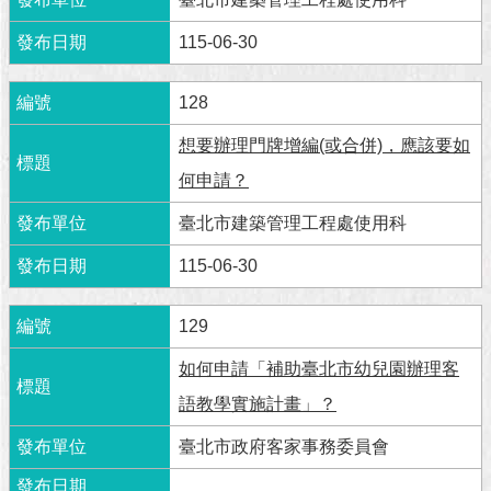
澄
115-06-30
清
雙
128
語
詞
想要辦理門牌增編(或合併)，應該要如
彙
何申請？
台
臺北市建築管理工程處使用科
北
通
115-06-30
陳
129
情
系
如何申請「補助臺北市幼兒園辦理客
統
語教學實施計畫」？
公
臺北市政府客家事務委員會
民
參