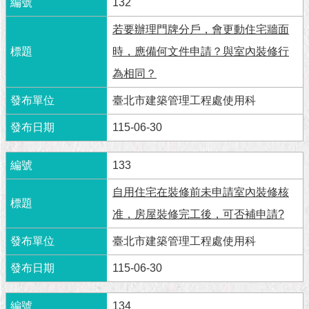
132
隱
私
若要辦理門牌分戶，會更動住宅牆面
權
及
時，應備何文件申請？與室內裝修行
資
為相同？
訊
安
臺北市建築管理工程處使用科
全
政
115-06-30
策
RSS
133
自用住宅在裝修前未申請室內裝修核
聯
絡
准，房屋裝修完工後，可否補申請?
我
們
臺北市建築管理工程處使用科
（陳
情
115-06-30
系
統
134