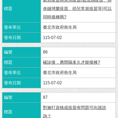
新冠疫苗與其他疫苗(如流感疫苗、肺
炎鏈球菌疫苗、幼兒常規疫苗等)可以
回
首
同時接種嗎?
頁
臺北市政府衛生局
網
115-07-02
站
導
覽
86
English
確診後，應間隔多久才能接種?
常
臺北市政府衛生局
見
115-07-02
問
答
87
即
時
對施打資格或疫苗有問題可向誰諮
新
詢？
聞