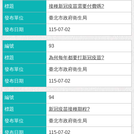
隱
接種新冠疫苗需要付費嗎?
私
權
臺北市政府衛生局
及
資
115-07-02
訊
安
全
93
政
為何每年都要打新冠疫苗?
策
臺北市政府衛生局
RSS
115-07-02
聯
絡
我
94
們
新冠疫苗接種期程?
（陳
情
臺北市政府衛生局
系
統
115-07-02