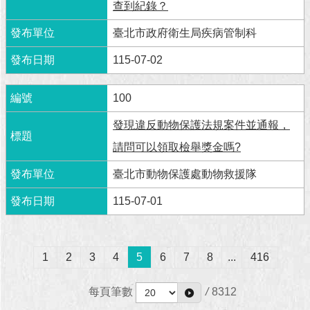
查到紀錄？
臺北市政府衛生局疾病管制科
115-07-02
100
發現違反動物保護法規案件並通報，
請問可以領取檢舉獎金嗎?
臺北市動物保護處動物救援隊
115-07-01
1
2
3
4
5
6
7
8
...
416
每頁筆數
/
8312