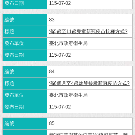
現
115-07-02
臺
北
83
活
滿5歲至11歲兒童新冠疫苗接種方式?
動
主
臺北市政府衛生局
題
館
115-07-02
與
84
民
互
滿6個月至4歲幼兒接種新冠疫苗方式?
動
臺北市政府衛生局
活
115-07-02
動
主
85
題
館