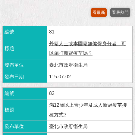
市
政
看最新
看最熱門
公
告
81
施
政
外籍人士或本國籍無健保身分者，可
願
以施打新冠疫苗嗎？
景
及
臺北市政府衛生局
成
果
115-07-02
市
82
政
資
滿12歲以上青少年及成人新冠疫苗接
料
館
種方式?
臺北市政府衛生局
發