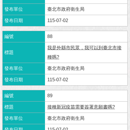
澄
臺北市政府衛生局
清
115-07-02
雙
語
88
詞
彙
我是外縣市民眾，我可以到臺北市接
台
種嗎?
北
通
臺北市政府衛生局
115-07-02
陳
情
系
89
統
接種新冠疫苗需要簽署意願書嗎?
公
臺北市政府衛生局
民
參
115-07-02