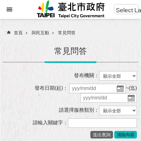
:::
Select L
進
跳到主要內容區塊
階
搜
:::
首頁
與民互動
常見問答
尋
常見問答
市
發布機關：
民
服
發布日期(起)：
~(迄)
務
市
請選擇服務類別：
府
團
請輸入關鍵字：
隊