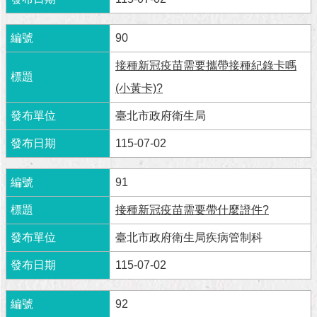
與
專
區
90
臺
接種新冠疫苗需要攜帶接種紀錄卡嗎
北
(小黃卡)?
旅
遊
臺北市政府衛生局
網
115-07-02
政
府
91
網
站
接種新冠疫苗需要帶什麼證件?
資
料
臺北市政府衛生局疾病管制科
開
放
115-07-02
宣
告
92