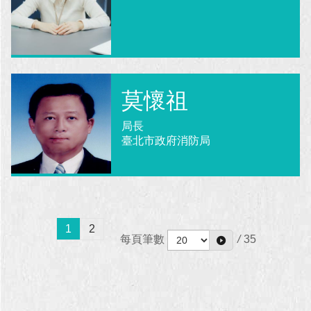
莫懷祖
局長
臺北市政府消防局
1
2
每頁筆數
/
35