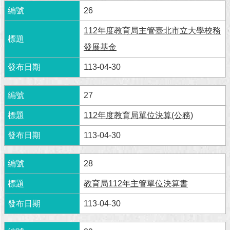
26
回
首
112年度教育局主管臺北市立大學校務
頁
發展基金
網
113-04-30
站
導
27
覽
112年度教育局單位決算(公務)
English
113-04-30
常
見
問
28
答
教育局112年主管單位決算書
即
113-04-30
時
新
聞