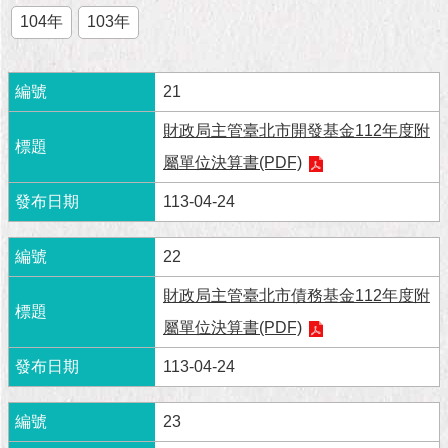
市
104年
103年
政
公
告
21
施
財政局主管臺北市開發基金112年度附
政
願
屬單位決算書(PDF)
景
及
113-04-24
成
果
22
市
財政局主管臺北市債務基金112年度附
政
屬單位決算書(PDF)
資
料
113-04-24
館
23
發