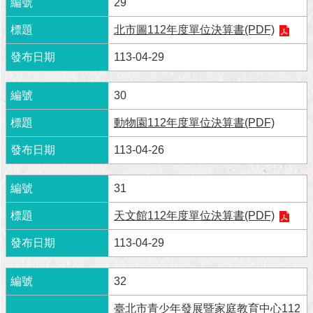
29
澄
清
北市圖112年度單位決算書(PDF)
113-04-29
雙
語
詞
30
彙
動物園112年度單位決算書(PDF)
台
北
113-04-26
通
31
陳
情
天文館112年度單位決算書(PDF)
系
統
113-04-29
公
32
民
參
臺北市青少年發展暨家庭教育中心112