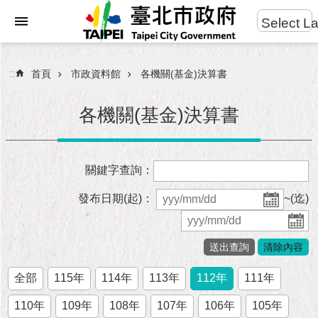
:::
Select L
進
跳到主要內容區塊
階
搜
:::
首頁
市政資料館
各機關(基金)決算書
尋
各機關(基金)決算書
市
關鍵字查詢：
民
服
發布日期(起)：
~(迄)
務
市
府
團
全部
115年
114年
113年
112年
111年
隊
110年
109年
108年
107年
106年
105年