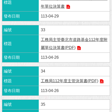
與
專
年單位決算書
區
113-04-29
臺
北
33
旅
遊
工務局主管臺北市道路基金112年度附
網
屬單位決算書(PDF)
政
113-04-26
府
網
站
34
資
工務局112年度主管決算書(PDF)
料
開
113-04-26
放
宣
告
35