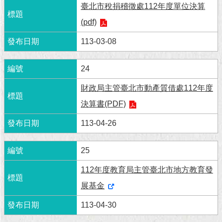
現
臺北市稅捐稽徵處112年度單位決算
臺
(pdf)
北
113-03-08
活
動
24
主
題
財政局主管臺北市動產質借處112年度
館
決算書(PDF)
與
113-04-26
民
互
動
25
112年度教育局主管臺北市地方教育發
活
動
展基金
主
題
113-04-30
館