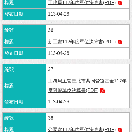
隱
工務局112年度單位決算書(PDF)
私
權
113-04-26
及
資
36
訊
安
新工處112年度單位決算書(PDF)
全
政
113-04-26
策
37
RSS
工務局主管臺北市共同管道基金112年
聯
絡
度附屬單位決算書(PDF)
我
們
113-04-26
（陳
情
38
系
統
公園處112年度單位決算書(PDF)