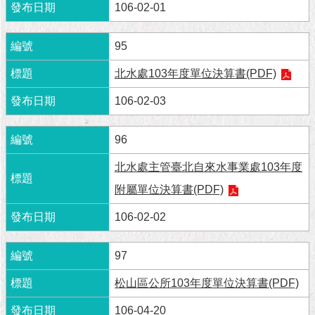
隱
106-02-01
私
權
95
及
資
北水處103年度單位決算書(PDF)
訊
安
106-02-03
全
政
策
96
北水處主管臺北自來水事業處103年度
RSS
附屬單位決算書(PDF)
聯
絡
106-02-02
我
們
97
（陳
情
松山區公所103年度單位決算書(PDF)
系
統
106-04-20