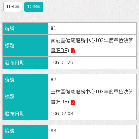
市
104年
103年
政
公
告
81
施
南港區健康服務中心103年度單位決算
政
願
書(PDF)
景
及
106-01-26
成
果
82
市
士林區健康服務中心103年度單位決算
政
書(PDF)
資
料
106-02-03
館
83
發