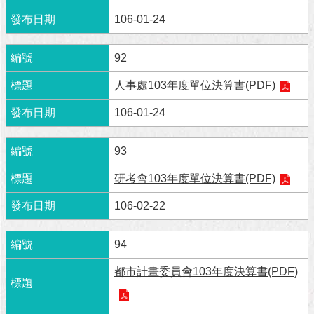
與
專
106-01-24
區
92
臺
北
人事處103年度單位決算書(PDF)
旅
遊
106-01-24
網
93
政
府
研考會103年度單位決算書(PDF)
網
站
106-02-22
資
料
開
94
放
宣
都市計畫委員會103年度決算書(PDF)
告