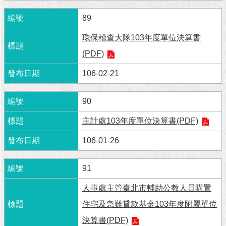
澄
89
清
環保稽查大隊103年度單位決算書
雙
語
(PDF)
詞
106-02-21
彙
台
90
北
通
主計處103年度單位決算書(PDF)
106-01-26
陳
情
系
91
統
人事處主管臺北市輔助公教人員購置
公
住宅及急難貸款基金103年度附屬單位
民
參
決算書(PDF)