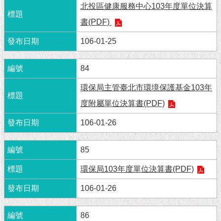
現
北投區健康服務中心103年度單位決算
臺
書(PDF)
北
106-01-25
活
動
84
主
題
環保局主管臺北市環境保護基金103年
館
度附屬單位決算書(PDF)
與
106-01-26
民
互
動
85
環保局103年度單位決算書(PDF)
活
動
106-01-26
主
題
館
86