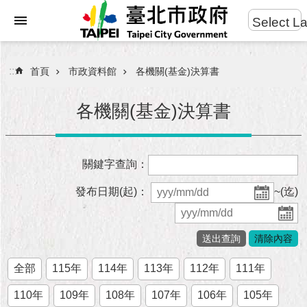
:::
Select L
進
跳到主要內容區塊
階
搜
:::
首頁
市政資料館
各機關(基金)決算書
尋
各機關(基金)決算書
市
關鍵字查詢：
民
服
發布日期(起)：
~(迄)
務
市
府
團
全部
115年
114年
113年
112年
111年
隊
110年
109年
108年
107年
106年
105年