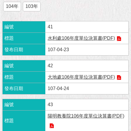
市
104年
103年
政
公
告
41
施
水利處106年度單位決算書(PDF)
政
願
107-04-23
景
及
成
42
果
大地處106年度單位決算書(PDF)
市
107-04-24
政
資
43
料
館
陽明教養院106年度單位決算書(PDF)
發