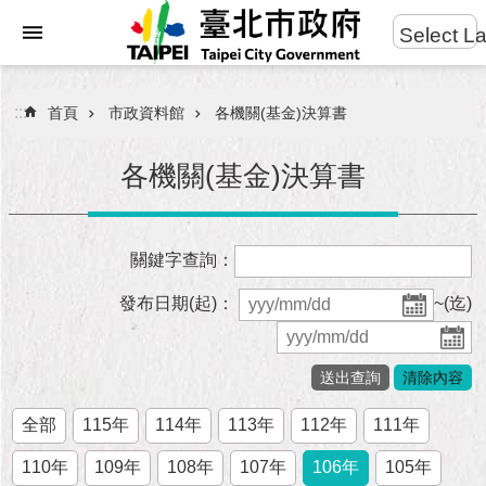
:::
Select L
進
跳到主要內容區塊
階
搜
:::
首頁
市政資料館
各機關(基金)決算書
尋
各機關(基金)決算書
市
關鍵字查詢：
民
服
發布日期(起)：
~(迄)
務
市
府
團
全部
115年
114年
113年
112年
111年
隊
110年
109年
108年
107年
106年
105年