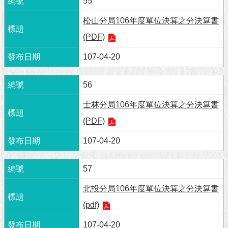
55
隱
私
松山分局106年度單位決算之分決算書
權
及
(PDF)
資
訊
107-04-20
安
全
56
政
策
士林分局106年度單位決算之分決算書
(PDF)
RSS
107-04-20
聯
絡
我
57
們
（陳
北投分局106年度單位決算之分決算書
情
(pdf)
系
統
107-04-20