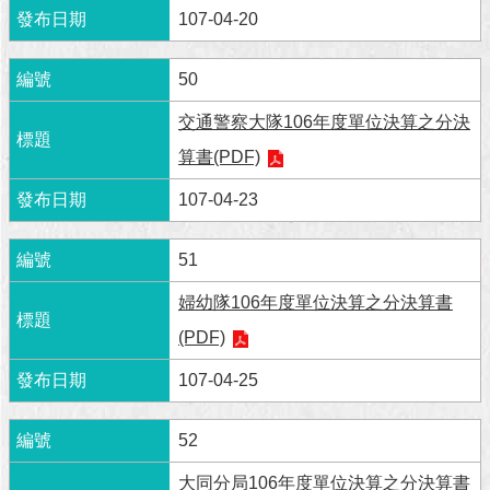
107-04-20
澄
清
50
雙
語
交通警察大隊106年度單位決算之分決
詞
算書(PDF)
彙
107-04-23
台
北
通
51
婦幼隊106年度單位決算之分決算書
陳
情
(PDF)
系
統
107-04-25
公
52
民
參
大同分局106年度單位決算之分決算書