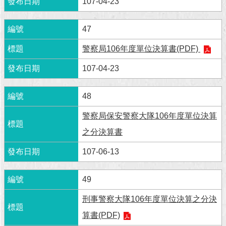
107-04-23
回
47
首
頁
警察局106年度單位決算書(PDF)
網
107-04-23
站
導
覽
48
警察局保安警察大隊106年度單位決算
English
之分決算書
常
見
107-06-13
問
答
49
即
刑事警察大隊106年度單位決算之分決
時
新
算書(PDF)
聞