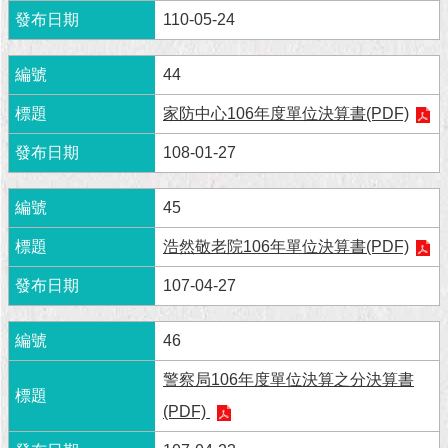
現
110-05-24
臺
北
44
活
家防中心106年度單位決算書(PDF)
動
主
108-01-27
題
館
45
與
浩然敬老院106年單位決算書(PDF)
民
互
107-04-27
動
46
活
動
警察局106年度單位決算之分決算書
主
(PDF)
題
館