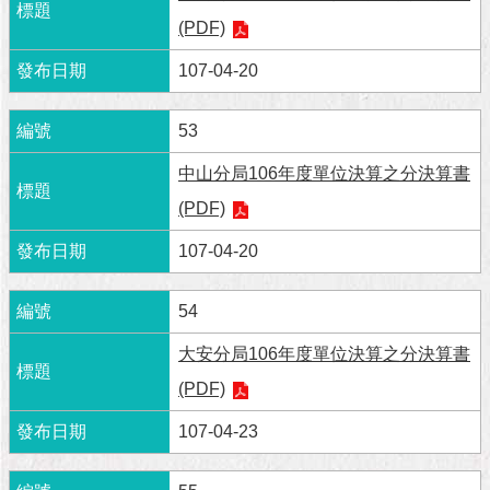
與
專
(PDF)
區
107-04-20
臺
北
53
旅
遊
中山分局106年度單位決算之分決算書
網
(PDF)
政
107-04-20
府
網
站
54
資
大安分局106年度單位決算之分決算書
料
開
(PDF)
放
宣
107-04-23
告