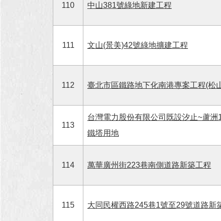
110
中山381號綠地新建工程
111
文山(景美)42號綠地擴建工程
112
臺北市區鐵路地下化南港專案工程(松
台灣電力股份有限公司既設汐止~蘆洲1
113
鐵塔用地
114
萬華廣州街223巷南側道路新築工程
115
大同民權西路245巷1號至29號道路新