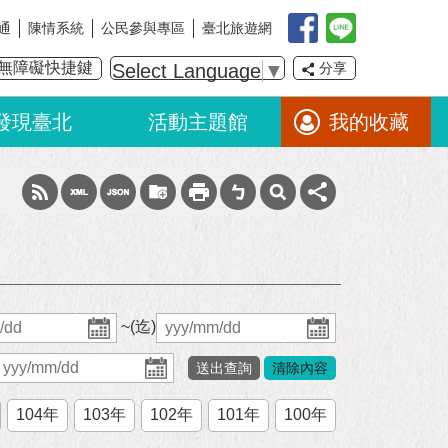
通
陳情系統
公民參與專區
臺北旅遊網
無障礙快捷鍵
Select Language
▼
分享
發現臺北
活動主題館
我的收藏
~(迄)
104年
103年
102年
101年
100年