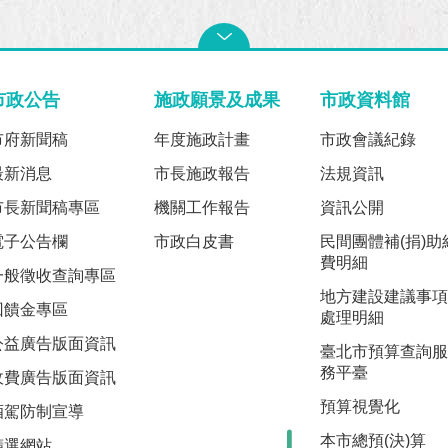
市政公告
施政願景及成果
市政資料館
市府新聞稿
年度施政計畫
市政會議紀錄
最新消息
市長施政報告
法規資訊
市長新聞稿專區
機關工作報告
資訊公開
電子公告欄
市政白皮書
民間團體補(捐)助
費明細
一般徵收查詢專區
地方建設建議事項
回饋金專區
處理明細
公益廣告版面資訊
臺北市預算查詢服
務平臺
收費廣告版面資訊
預算視覺化
酒駕防制宣導
本市總預(決)算
精選網站