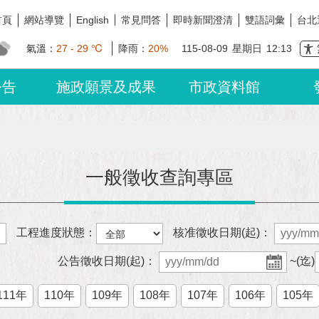
首頁
網站導覽
常見問答
即時新聞澄清
雙語詞彙
台北
English
氣溫：
27 - 29 ℃
降雨：
20%
115-08-09
星期日
12:13
公告
施政願景及成果
市政資料館
一般徵收查詢專區
工程進度狀態：
核准徵收日期(起)：
公告徵收日期(起)：
~(迄)
111年
110年
109年
108年
107年
106年
105年