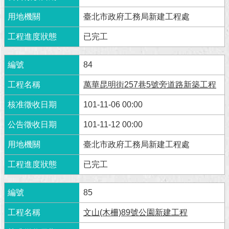
臺北市政府工務局新建工程處
回
首
已完工
頁
網
84
站
萬華昆明街257巷5號旁道路新築工程
導
覽
101-11-06 00:00
English
101-11-12 00:00
常
臺北市政府工務局新建工程處
見
問
已完工
答
85
即
時
文山(木柵)89號公園新建工程
新
聞