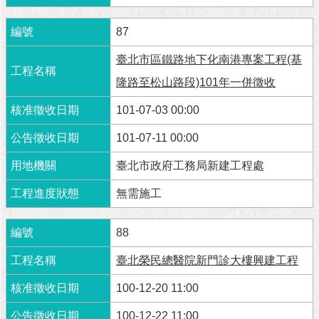
與
專
87
區
臺北市區鐵路地下化南港專案工程(基
臺
北
隆路至松山路段)101年一併徵收
旅
遊
101-07-03 00:00
網
101-07-11 00:00
政
臺北市政府工務局新建工程處
府
網
無需施工
站
資
料
88
開
臺北榮民總醫院新門診大樓興建工程
放
宣
100-12-20 11:00
告
100-12-22 11:00