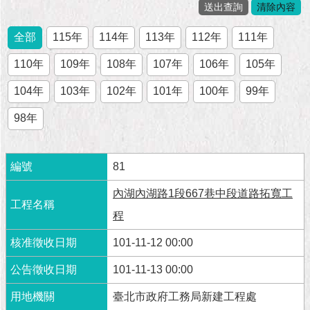
市
政
公
全部
115年
114年
113年
112年
111年
告
110年
109年
108年
107年
106年
105年
施
104年
103年
102年
101年
100年
99年
政
願
98年
景
及
成
81
果
內湖內湖路1段667巷中段道路拓寬工
市
程
政
資
101-11-12 00:00
料
館
101-11-13 00:00
臺北市政府工務局新建工程處
發