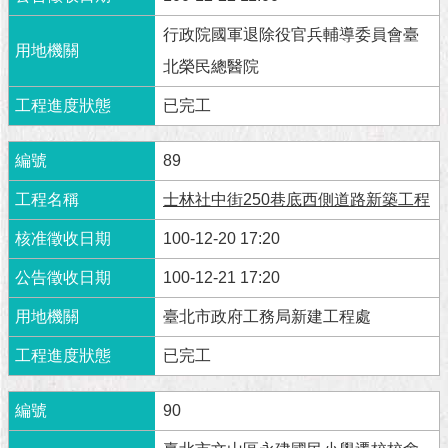
隱
私
行政院國軍退除役官兵輔導委員會臺
權
北榮民總醫院
及
資
已完工
訊
安
全
89
政
策
士林社中街250巷底西側道路新築工程
RSS
100-12-20 17:20
100-12-21 17:20
聯
絡
臺北市政府工務局新建工程處
我
們
已完工
（陳
情
系
90
統