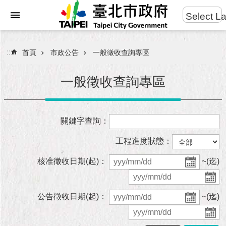
:::
Select L
進
跳到主要內容區塊
階
搜
:::
首頁
市政公告
一般徵收查詢專區
尋
一般徵收查詢專區
市
關鍵字查詢：
民
服
工程進度狀態：
務
核准徵收日期(起)：
~(迄)
市
府
團
公告徵收日期(起)：
~(迄)
隊