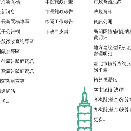
市府新聞稿
年度施政計畫
市政會議紀錄
最新消息
市長施政報告
法規資訊
市長新聞稿專區
機關工作報告
資訊公開
電子公告欄
市政白皮書
民間團體補(捐)助
費明細
一般徵收查詢專區
地方建設建議事項
回饋金專區
處理明細
公益廣告版面資訊
臺北市預算查詢服
務平臺
收費廣告版面資訊
預算視覺化
酒駕防制宣導
本市總預(決)算
精選網站
各機關(基金)預算
多...
各機關(基金)決算
更多...