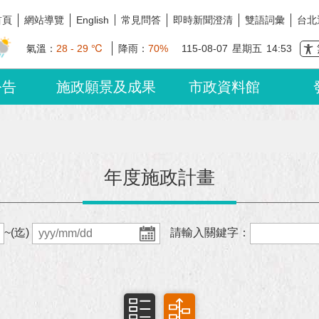
首頁
網站導覽
常見問答
即時新聞澄清
雙語詞彙
台北
English
氣溫：
28 - 29 ℃
降雨：
70%
115-08-07
星期五
14:53
公告
施政願景及成果
市政資料館
年度施政計畫
~(迄)
請輸入關鍵字：