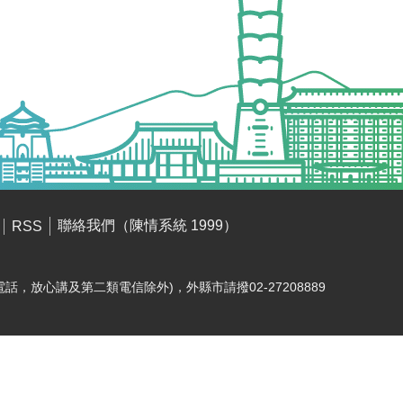
聯絡我們（陳情系統 1999）
RSS
電話，放心講及第二類電信除外)，外縣市請撥02-27208889