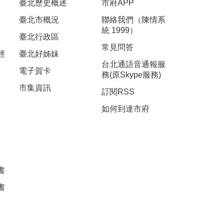
臺北歷史概述
市府APP
臺北市概況
聯絡我們（陳情系
統 1999）
臺北行政區
常見問答
經
臺北好姊妹
台北通語音通報服
電子賀卡
務(原Skype服務)
市集資訊
訂閱RSS
如何到達市府
書
書