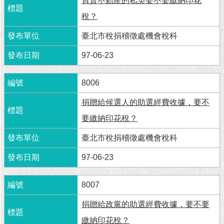
買賣不動產的私契要不要繳納印花
稅？
回
首
臺北市稅捐稽徵處機會稅科
頁
97-06-23
網
站
8006
導
覽
捐贈給候選人的助選經費收據，要不
English
要繳納印花稅？
常
臺北市稅捐稽徵處機會稅科
見
97-06-23
問
答
8007
即
時
捐贈給政黨的助選經費收據，要不要
新
繳納印花稅？
聞