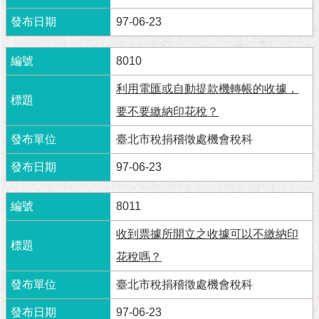
與
專
97-06-23
區
8010
臺
北
利用電匯或自動提款機轉帳的收據，
旅
遊
要不要繳納印花稅？
網
臺北市稅捐稽徵處機會稅科
政
97-06-23
府
網
站
8011
資
料
收到票據所開立之收據可以不繳納印
開
花稅嗎？
放
宣
臺北市稅捐稽徵處機會稅科
告
97-06-23