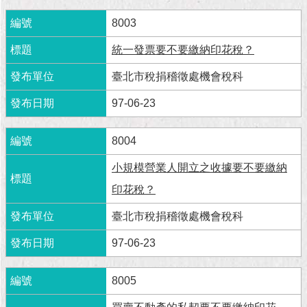
現
臺
8003
北
統一發票要不要繳納印花稅？
活
臺北市稅捐稽徵處機會稅科
動
主
97-06-23
題
館
8004
與
小規模營業人開立之收據要不要繳納
民
互
印花稅？
動
臺北市稅捐稽徵處機會稅科
活
97-06-23
動
主
8005
題
館