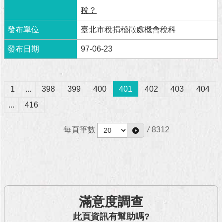
稅？
臺北市稅捐稽徵處機會稅科
97-06-23
1
...
398
399
400
401
402
403
404
...
416
每頁筆數
/
8312
滿意度調查
此頁資訊有幫助嗎?