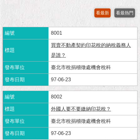
市
政
看最新
看最熱門
公
告
8001
施
政
買賣不動產契約印花稅的納稅義務人
願
是誰？
景
及
臺北市稅捐稽徵處機會稅科
成
果
97-06-23
市
8002
政
資
外國人要不要繳納印花稅？
料
館
臺北市稅捐稽徵處機會稅科
97-06-23
發