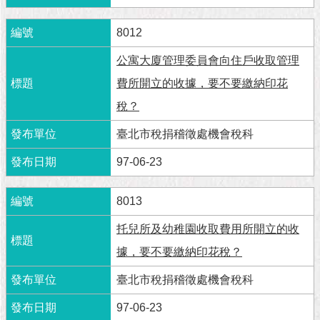
隱
私
8012
權
及
公寓大廈管理委員會向住戶收取管理
資
訊
費所開立的收據，要不要繳納印花
安
稅？
全
政
臺北市稅捐稽徵處機會稅科
策
97-06-23
RSS
聯
8013
絡
托兒所及幼稚園收取費用所開立的收
我
們
據，要不要繳納印花稅？
（陳
情
臺北市稅捐稽徵處機會稅科
系
統
97-06-23