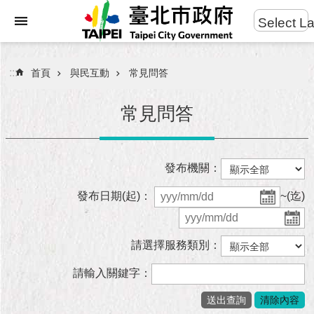
:::
Select L
進
跳到主要內容區塊
階
搜
:::
首頁
與民互動
常見問答
尋
常見問答
市
發布機關：
民
服
發布日期(起)：
~(迄)
務
市
請選擇服務類別：
府
團
請輸入關鍵字：
隊