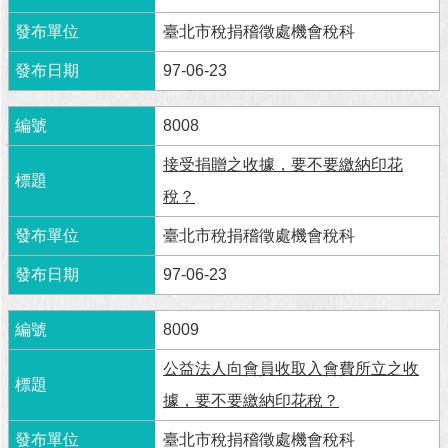
澄
臺北市稅捐稽徵處機會稅科
清
97-06-23
雙
語
8008
詞
彙
接受捐贈之收據，要不要繳納印花
台
稅？
北
通
臺北市稅捐稽徵處機會稅科
97-06-23
陳
情
系
8009
統
公益法人向會員收取入會費所立之收
公
據，要不要繳納印花稅？
民
參
臺北市稅捐稽徵處機會稅科